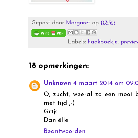
Gepost door
Margaret
op
07:30
Labels:
haakboekje
,
previe
18 opmerkingen:
Unknown
4 maart 2014 om 09:
O, zucht, weeral zo een mooi bo
met tijd ;-)
Grtjs
Daniëlle
Beantwoorden