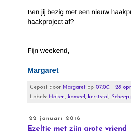
Ben jij bezig met een nieuw haakpro
haakproject af?
Fijn weekend,
Margaret
Gepost door
Margaret
op
07:00
28 op
Labels:
Haken
,
kameel
,
kerststal
,
Scheep
22 januari 2016
Ezeltje met zijn grote vriend