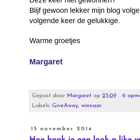
Blijf gewoon lekker mijn blog volge
volgende keer de gelukkige.
Warme groetjes
Margaret
Gepost door
Margaret
op
23:09
6 opme
Labels:
GiveAway
,
winnaar
15 november 2014
Hoe haak je een look-a-like 