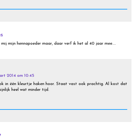
26
 mij mijn hennapoeder maar, daar verf ik het al 40 jaar mee....
art 2014 om 10:45
ok in één kleurtje haken hoor. Staat vast ook prachtig. Al kost dat
jnlijk heel wat minder tijd.
7