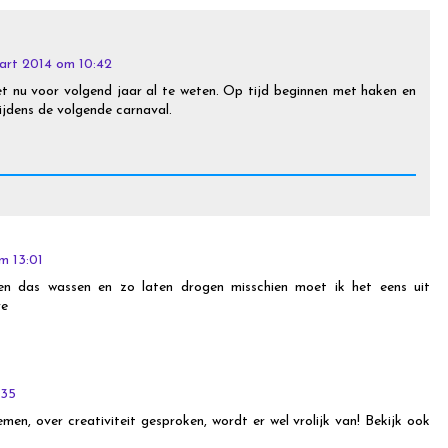
art 2014 om 10:42
et nu voor volgend jaar al te weten. Op tijd beginnen met haken en
 tijdens de volgende carnaval.
m 13:01
hen das wassen en zo laten drogen misschien moet ik het eens uit
re
:35
en, over creativiteit gesproken, wordt er wel vrolijk van! Bekijk ook