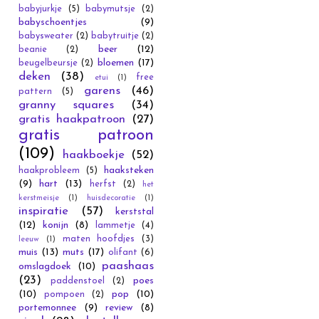
babyjurkje
(5)
babymutsje
(2)
babyschoentjes
(9)
babysweater
(2)
babytruitje
(2)
beer
(12)
beanie
(2)
bloemen
(17)
beugelbeursje
(2)
deken
(38)
free
etui
(1)
garens
(46)
pattern
(5)
granny squares
(34)
gratis haakpatroon
(27)
gratis patroon
(109)
haakboekje
(52)
haaksteken
haakprobleem
(5)
(9)
hart
(13)
herfst
(2)
het
kerstmeisje
(1)
huisdecoratie
(1)
inspiratie
(57)
kerststal
(12)
konijn
(8)
lammetje
(4)
maten hoofdjes
(3)
leeuw
(1)
muis
(13)
muts
(17)
olifant
(6)
paashaas
omslagdoek
(10)
(23)
poes
paddenstoel
(2)
(10)
pop
(10)
pompoen
(2)
portemonnee
(9)
review
(8)