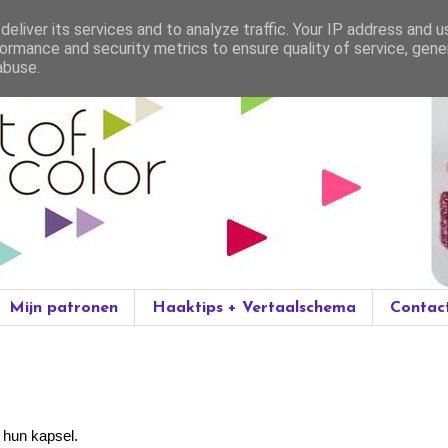
eliver its services and to analyze traffic. Your IP address and 
ormance and security metrics to ensure quality of service, gen
abuse.
Mijn patronen
Haaktips + Vertaalschema
Contac
 hun kapsel.