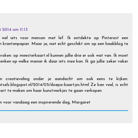
i 2014 om 11:13
 wel iets voor mensen met lef. Ik ontdekte op Pinterest een
an krantenpapier. Maar ja, niet echt geschikt om op een haakblog te
proken: op meesterkaart.nl kunnen jullie drie er ook wat van. Ik moet
enken op welke manier ik daar iets mee kan. Ik ga jullie zeker vaker
n creatieveling onder je aandacht om ook eens te kijken:
utsels.blogspot.nl/2014/05/doepa-kaartjes.html Ze kan veel, is echt
 start te maken om haar kunstwerkjes te gaan verkopen.
 en voor vandaag een inspirerende dag, Margaret