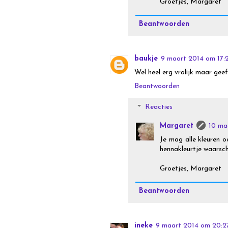
Groetjes, Margaret
Beantwoorden
baukje
9 maart 2014 om 17:
Wel heel erg vrolijk maar geef
Beantwoorden
Reacties
Margaret
10 ma
Je mag alle kleuren o
hennakleurtje waarschi
Groetjes, Margaret
Beantwoorden
ineke
9 maart 2014 om 20:2