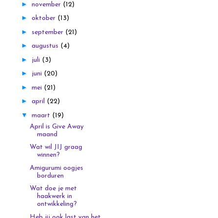
►
november
(12)
►
oktober
(13)
►
september
(21)
►
augustus
(4)
►
juli
(3)
►
juni
(20)
►
mei
(21)
►
april
(22)
▼
maart
(19)
April is Give Away
maand
Wat wil JIJ graag
winnen?
Amigurumi oogjes
borduren
Wat doe je met
haakwerk in
ontwikkeling?
Heb jij ook last van het