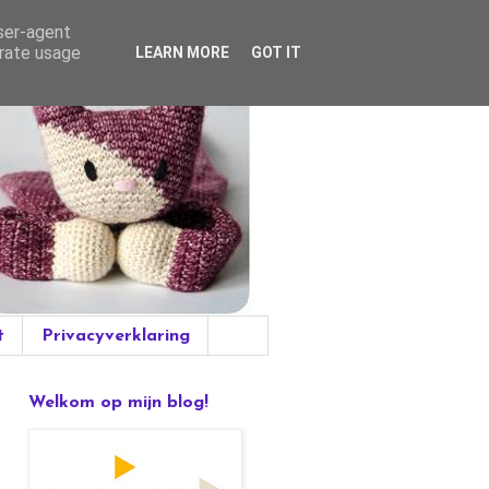
user-agent
erate usage
LEARN MORE
GOT IT
t
Privacyverklaring
Welkom op mijn blog!