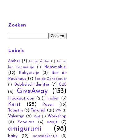
Zoeken
Labels
Amber
(3)
Amber & Bas
(1)
Amber
Babymobiel
het Paasmeisje
(1)
(12)
Bas de
Babyvestje
(3)
Paashaas
(7)
Bas de Zandbouwer
Bobbelschilderijtje
(7)
C2C
(1)
GiveAway
(133)
(6)
Haakpatroon
(21)
Inhaken
(3)
Kerst
(28)
Pasen
(18)
Tutorial
(21)
Tapistry
(5)
VW
(1)
Valentijn
(8)
Workshop
Vest
(1)
(8)
aapje
(7)
Zoodiacs
(4)
amigurumi
(98)
baby
(12)
babydekentje
(3)