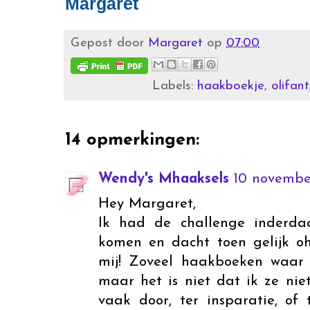
Margaret
Gepost door
Margaret
op
07:00
Labels:
haakboekje
,
olifant
14 opmerkingen:
Wendy's Mhaaksels
10 novembe
Hey Margaret,
Ik had de challenge inderda
komen en dacht toen gelijk oh
mij! Zoveel haakboeken waar i
maar het is niet dat ik ze nie
vaak door, ter insparatie, of