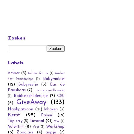
Zoeken
Labels
Amber
(3)
Amber & Bas
(1)
Amber
Babymobiel
het Paasmeisje
(1)
(12)
Bas de
Babyvestje
(3)
Paashaas
(7)
Bas de Zandbouwer
Bobbelschilderijtje
(7)
C2C
(1)
GiveAway
(133)
(6)
Haakpatroon
(21)
Inhaken
(3)
Kerst
(28)
Pasen
(18)
Tutorial
(21)
Tapistry
(5)
VW
(1)
Valentijn
(8)
Workshop
Vest
(1)
(8)
aapje
(7)
Zoodiacs
(4)