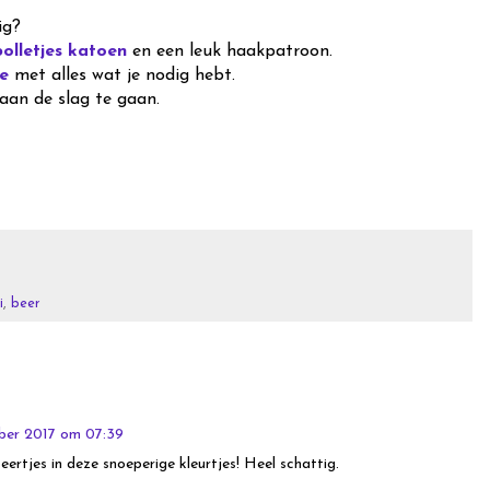
ig?
bolletjes katoen
en een leuk haakpatroon.
e
met alles wat je nodig hebt.
aan de slag te gaan.
i
,
beer
ber 2017 om 07:39
eertjes in deze snoeperige kleurtjes! Heel schattig.