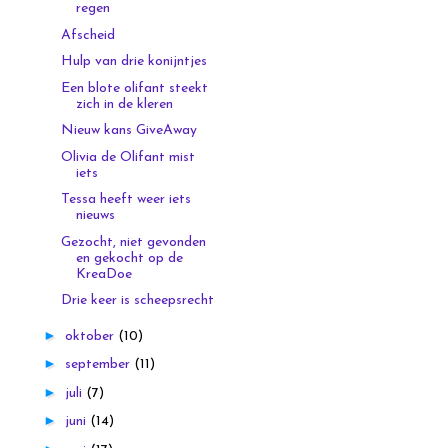
regen
Afscheid
Hulp van drie konijntjes
Een blote olifant steekt
zich in de kleren
Nieuw kans GiveAway
Olivia de Olifant mist
iets
Tessa heeft weer iets
nieuws
Gezocht, niet gevonden
en gekocht op de
KreaDoe
Drie keer is scheepsrecht
►
oktober
(10)
►
september
(11)
►
juli
(7)
►
juni
(14)