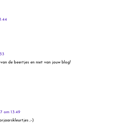
1:44
:33
 van de beertjes en niet van jouw blog!
7 om 13:49
rjaarskleurtjes ;-)