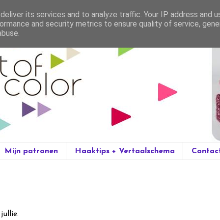
eliver its services and to analyze traffic. Your IP address and 
ormance and security metrics to ensure quality of service, gen
abuse.
Mijn patronen
Haaktips + Vertaalschema
Contac
ullie.