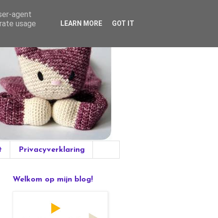
user-agent
erate usage
LEARN MORE
GOT IT
t
Privacyverklaring
Welkom op mijn blog!