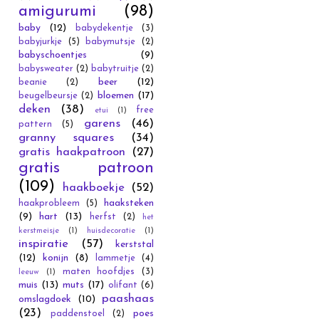
amigurumi
(98)
baby
(12)
babydekentje
(3)
babyjurkje
(5)
babymutsje
(2)
babyschoentjes
(9)
babysweater
(2)
babytruitje
(2)
beer
(12)
beanie
(2)
bloemen
(17)
beugelbeursje
(2)
deken
(38)
free
etui
(1)
garens
(46)
pattern
(5)
granny squares
(34)
gratis haakpatroon
(27)
gratis patroon
(109)
haakboekje
(52)
haaksteken
haakprobleem
(5)
(9)
hart
(13)
herfst
(2)
het
kerstmeisje
(1)
huisdecoratie
(1)
inspiratie
(57)
kerststal
(12)
konijn
(8)
lammetje
(4)
maten hoofdjes
(3)
leeuw
(1)
muis
(13)
muts
(17)
olifant
(6)
paashaas
omslagdoek
(10)
(23)
poes
paddenstoel
(2)