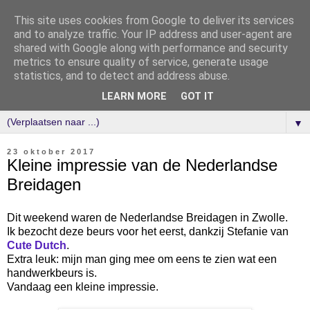
This site uses cookies from Google to deliver its services
and to analyze traffic. Your IP address and user-agent are
shared with Google along with performance and security
metrics to ensure quality of service, generate usage
statistics, and to detect and address abuse.
LEARN MORE
GOT IT
▼
23 oktober 2017
Kleine impressie van de Nederlandse
Breidagen
Dit weekend waren de Nederlandse Breidagen in Zwolle.
Ik bezocht
deze beurs voor het eerst, dankzij Stefanie van
Cute Dutch
.
Extra leuk: mijn man ging mee om eens te zien wat een
handwerkbeurs is.
Vandaag een kleine impressie.