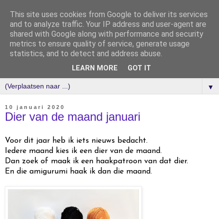
This site uses cookies from Google to deliver its services
and to analyze traffic. Your IP address and user-agent are
shared with Google along with performance and security
metrics to ensure quality of service, generate usage
statistics, and to detect and address abuse.
LEARN MORE
GOT IT
▼
10 januari 2020
Dier van de maand januari
Voor dit jaar heb ik iets nieuws bedacht.
Iedere maand kies ik een dier van de maand.
Dan zoek of maak ik een haakpatroon van dat dier.
En die amigurumi haak ik dan die maand.