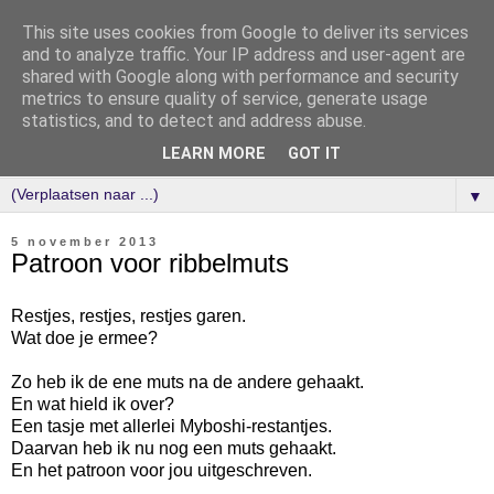
This site uses cookies from Google to deliver its services
and to analyze traffic. Your IP address and user-agent are
shared with Google along with performance and security
metrics to ensure quality of service, generate usage
statistics, and to detect and address abuse.
LEARN MORE
GOT IT
▼
5 november 2013
Patroon voor ribbelmuts
Restjes, restjes, restjes garen.
Wat doe je ermee?
Zo heb ik de ene muts na de andere gehaakt.
En wat hield ik over?
Een tasje met allerlei Myboshi-restantjes.
Daarvan heb ik nu nog een muts gehaakt.
En het patroon voor jou uitgeschreven.