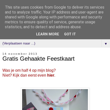
This site uses cookies from Google to deliver its services
and to analyze traffic. Your IP address and user-agent are
shared with Google along with performance and security
metrics to ensure quality of service, generate usage
statistics, and to detect and address abuse.
LEARN MORE
GOT IT
▼
14 november 2013
Gratis Gehaakte Feestkaart
Was je om half 4 op mijn blog?
Niet? Kijk dan eerst even
hier
.