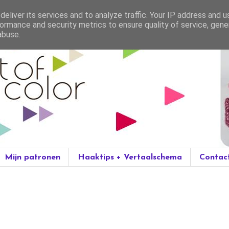
eliver its services and to analyze traffic. Your IP address and 
ormance and security metrics to ensure quality of service, gen
abuse.
Mijn patronen
Haaktips + Vertaalschema
Contac