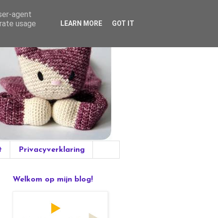
user-agent
erate usage
LEARN MORE
GOT IT
t
Privacyverklaring
Welkom op mijn blog!