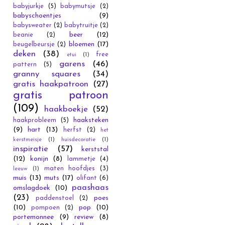
babyjurkje
(5)
babymutsje
(2)
babyschoentjes
(9)
babysweater
(2)
babytruitje
(2)
beer
(12)
beanie
(2)
bloemen
(17)
beugelbeursje
(2)
deken
(38)
free
etui
(1)
garens
(46)
pattern
(5)
granny squares
(34)
gratis haakpatroon
(27)
gratis patroon
(109)
haakboekje
(52)
haaksteken
haakprobleem
(5)
(9)
hart
(13)
herfst
(2)
het
kerstmeisje
(1)
huisdecoratie
(1)
inspiratie
(57)
kerststal
(12)
konijn
(8)
lammetje
(4)
maten hoofdjes
(3)
leeuw
(1)
muis
(13)
muts
(17)
olifant
(6)
paashaas
omslagdoek
(10)
(23)
poes
paddenstoel
(2)
(10)
pop
(10)
pompoen
(2)
portemonnee
(9)
review
(8)