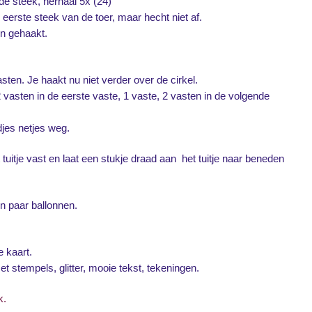
de steek, herhaal 5x (24)
e eerste steek van de toer, maar hecht niet af.
on gehaakt.
sten. Je haakt nu niet verder over de cirkel.
 vasten in de eerste vaste, 1 vaste, 2 vasten in de volgende
jes netjes weg.
tuitje vast en laat een stukje draad aan het tuitje naar beneden
n paar ballonnen.
e kaart.
t stempels, glitter, mooie tekst, tekeningen.
k.