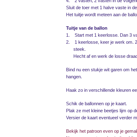
4.
2 vasten, 2 vasten in de volgen
Sluit de toer met 1 halve vaste in d
Het tuitje wordt meteen aan de ball
Tuitje van de ballon
1.
Start met 1 keerlosse. Dan 3 va
2.
1 keerlosse, keer je werk om. 2
steek.
Hecht af en werk de losse draad
Bind nu een stukje wit garen om het 
hangen.
Haak zo in verschillende kleuren ee
Schik de ballonnen op je kaart.
Plak ze met kleine beetjes lijm op d
Versier de kaart eventueel verder me
Bekijk het patroon even op je gema