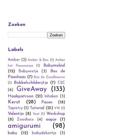
Zoeken
Labels
Amber
(3)
Amber & Bas
(1)
Amber
Babymobiel
het Paasmeisje
(1)
(12)
Bas de
Babyvestje
(3)
Paashaas
(7)
Bas de Zandbouwer
Bobbelschilderijtje
(7)
C2C
(1)
GiveAway
(133)
(6)
Haakpatroon
(21)
Inhaken
(3)
Kerst
(28)
Pasen
(18)
Tutorial
(21)
Tapistry
(5)
VW
(1)
Valentijn
(8)
Workshop
Vest
(1)
(8)
aapje
(7)
Zoodiacs
(4)
amigurumi
(98)
baby
(12)
babydekentje
(3)