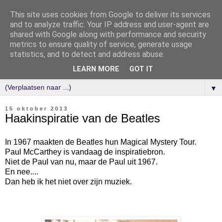
This site uses cookies from Google to deliver its services
and to analyze traffic. Your IP address and user-agent are
shared with Google along with performance and security
metrics to ensure quality of service, generate usage
statistics, and to detect and address abuse.
LEARN MORE
GOT IT
▼
15 oktober 2013
Haakinspiratie van de Beatles
In 1967 maakten de Beatles hun Magical Mystery Tour.
Paul McCarthey is vandaag de inspiratiebron.
Niet de Paul van nu, maar de Paul uit 1967.
En nee....
Dan heb ik het niet over zijn muziek.