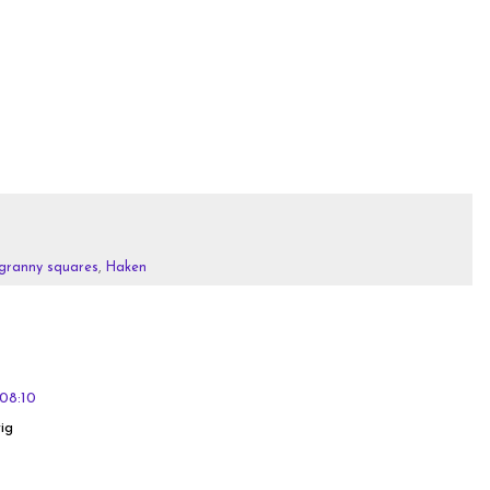
granny squares
,
Haken
08:10
rig