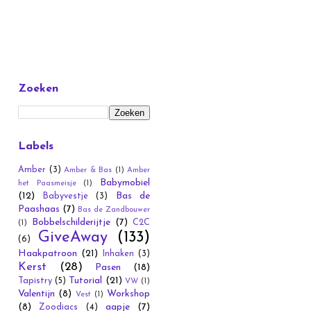
Zoeken
Labels
Amber
(3)
Amber & Bas
(1)
Amber
Babymobiel
het Paasmeisje
(1)
(12)
Bas de
Babyvestje
(3)
Paashaas
(7)
Bas de Zandbouwer
Bobbelschilderijtje
(7)
C2C
(1)
GiveAway
(133)
(6)
Haakpatroon
(21)
Inhaken
(3)
Kerst
(28)
Pasen
(18)
Tutorial
(21)
Tapistry
(5)
VW
(1)
Valentijn
(8)
Workshop
Vest
(1)
(8)
aapje
(7)
Zoodiacs
(4)