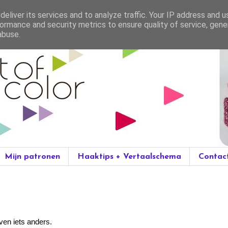
eliver its services and to analyze traffic. Your IP address and 
ormance and security metrics to ensure quality of service, gen
abuse.
Mijn patronen
Haaktips + Vertaalschema
Contac
ven iets anders.