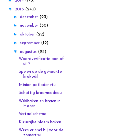
►
2014
(173)
▼
2013
(243)
►
december
(23)
►
november
(30)
►
oktober
(22)
►
september
(12)
▼
augustus
(25)
Woordverificatie aan of
uit?
Spelen op de gehaakte
krokodil
Minion potlodenetui
Schattig kraamcadeau
Wildhaken en breien in
Hoorn
Vertaalschema
Kleurrijke bloem haken
Wees er snel bij voor de
zomertrui