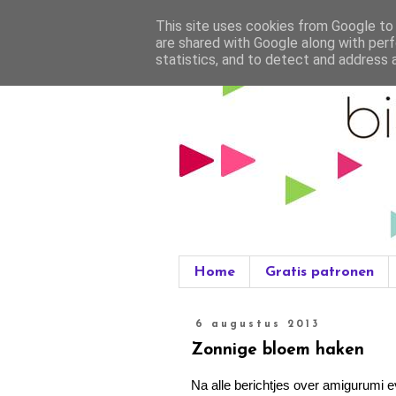
This site uses cookies from Google to d
are shared with Google along with perf
statistics, and to detect and address 
Home
Gratis patronen
6 augustus 2013
Zonnige bloem haken
Na alle berichtjes over amigurumi e