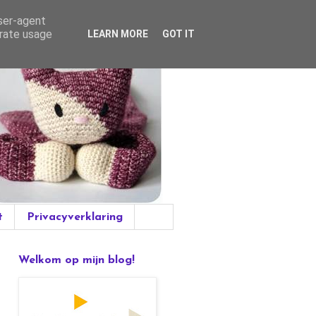
user-agent
erate usage
LEARN MORE
GOT IT
t
Privacyverklaring
Welkom op mijn blog!