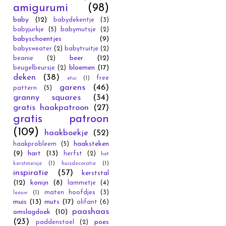
amigurumi
(98)
baby
(12)
babydekentje
(3)
babyjurkje
(5)
babymutsje
(2)
babyschoentjes
(9)
babysweater
(2)
babytruitje
(2)
beer
(12)
beanie
(2)
bloemen
(17)
beugelbeursje
(2)
deken
(38)
free
etui
(1)
garens
(46)
pattern
(5)
granny squares
(34)
gratis haakpatroon
(27)
gratis patroon
(109)
haakboekje
(52)
haaksteken
haakprobleem
(5)
(9)
hart
(13)
herfst
(2)
het
kerstmeisje
(1)
huisdecoratie
(1)
inspiratie
(57)
kerststal
(12)
konijn
(8)
lammetje
(4)
maten hoofdjes
(3)
leeuw
(1)
muis
(13)
muts
(17)
olifant
(6)
paashaas
omslagdoek
(10)
(23)
poes
paddenstoel
(2)