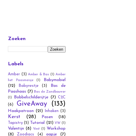
Zoeken
Labels
Amber
(3)
Amber & Bas
(1)
Amber
Babymobiel
het Paasmeisje
(1)
(12)
Bas de
Babyvestje
(3)
Paashaas
(7)
Bas de Zandbouwer
Bobbelschilderijtje
(7)
C2C
(1)
GiveAway
(133)
(6)
Haakpatroon
(21)
Inhaken
(3)
Kerst
(28)
Pasen
(18)
Tutorial
(21)
Tapistry
(5)
VW
(1)
Valentijn
(8)
Workshop
Vest
(1)
(8)
aapje
(7)
Zoodiacs
(4)