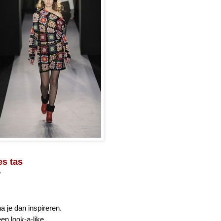
es tas
?
 je dan inspireren.
en look-a-like.