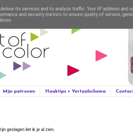
eliver its services and to analyze traffic. Your IP address and 
ormance and security metrics to ensure quality of service, gen
abuse.
Mijn patronen
Haaktips + Vertaalschema
Contac
jn geslagen liet ik je al zien.