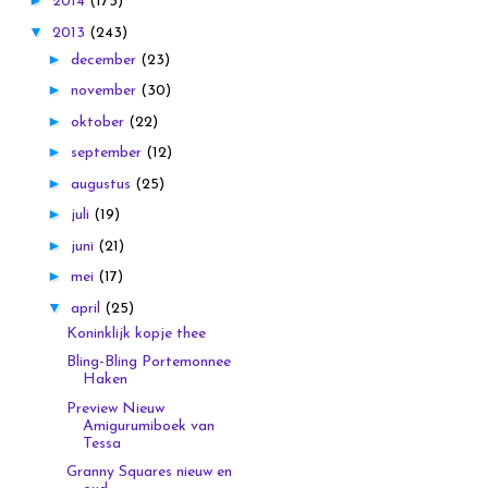
►
2014
(173)
▼
2013
(243)
►
december
(23)
►
november
(30)
►
oktober
(22)
►
september
(12)
►
augustus
(25)
►
juli
(19)
►
juni
(21)
►
mei
(17)
▼
april
(25)
Koninklijk kopje thee
Bling-Bling Portemonnee
Haken
Preview Nieuw
Amigurumiboek van
Tessa
Granny Squares nieuw en