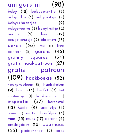
amigurumi
(98)
baby
(12)
babydekentje
(3)
babyjurkje
(5)
babymutsje
(2)
babyschoentjes
(9)
babysweater
(2)
babytruitje
(2)
beer
(12)
beanie
(2)
bloemen
(17)
beugelbeursje
(2)
deken
(38)
free
etui
(1)
garens
(46)
pattern
(5)
granny squares
(34)
gratis haakpatroon
(27)
gratis patroon
(109)
haakboekje
(52)
haaksteken
haakprobleem
(5)
(9)
hart
(13)
herfst
(2)
het
kerstmeisje
(1)
huisdecoratie
(1)
inspiratie
(57)
kerststal
(12)
konijn
(8)
lammetje
(4)
maten hoofdjes
(3)
leeuw
(1)
muis
(13)
muts
(17)
olifant
(6)
paashaas
omslagdoek
(10)
(23)
poes
paddenstoel
(2)