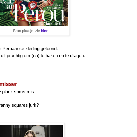
Bron plaatje: zie
hier
e Peruaanse kleding getoond.
 dit prachtig om (na) te haken en te dragen.
 misser
e plank soms mis.
granny squares jurk?