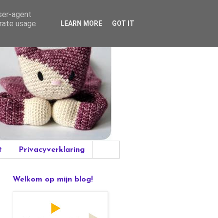
user-agent
erate usage
LEARN MORE
GOT IT
t
Privacyverklaring
Welkom op mijn blog!