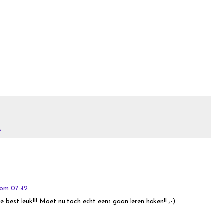
s
 om 07:42
je best leuk!!! Moet nu toch echt eens gaan leren haken!! ;-)