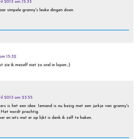
ril 2013 om 15:33
ar simpele granny's leuke dingen doen.
 om 15:32
t zie ik mezelf niet zo snel in lopen ;)
ril 2013 om 23:55
rs is het een idee. Iemand is nu bezig met een jurkje van granny's
 Het wordt prachtig.
r en iets wat er op lijkt is denk ik zelf te haken.