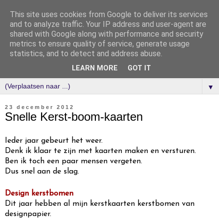
This site uses cookies from Google to deliver its services
and to analyze traffic. Your IP address and user-agent are
shared with Google along with performance and security
metrics to ensure quality of service, generate usage
statistics, and to detect and address abuse.
LEARN MORE
GOT IT
▼
23 december 2012
Snelle Kerst-boom-kaarten
Ieder jaar gebeurt het weer.
Denk ik klaar te zijn met kaarten maken en versturen.
Ben ik toch een paar mensen vergeten.
Dus snel aan de slag.
Design kerstbomen
Dit jaar hebben al mijn kerstkaarten kerstbomen van
designpapier.