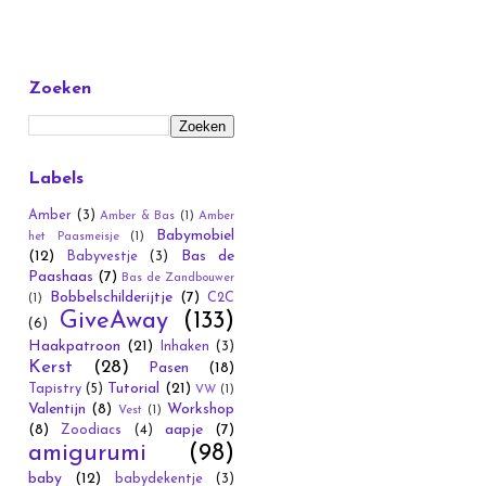
Zoeken
Labels
Amber
(3)
Amber & Bas
(1)
Amber
Babymobiel
het Paasmeisje
(1)
(12)
Bas de
Babyvestje
(3)
Paashaas
(7)
Bas de Zandbouwer
Bobbelschilderijtje
(7)
C2C
(1)
GiveAway
(133)
(6)
Haakpatroon
(21)
Inhaken
(3)
Kerst
(28)
Pasen
(18)
Tutorial
(21)
Tapistry
(5)
VW
(1)
Valentijn
(8)
Workshop
Vest
(1)
(8)
aapje
(7)
Zoodiacs
(4)
amigurumi
(98)
baby
(12)
babydekentje
(3)