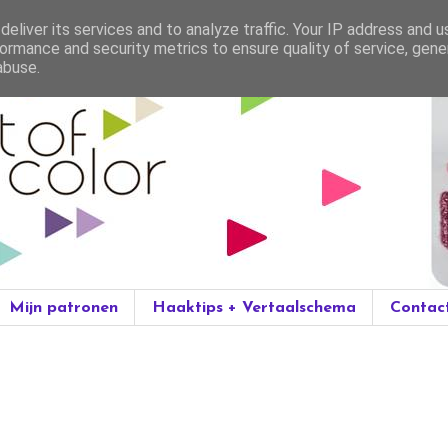
eliver its services and to analyze traffic. Your IP address and 
ormance and security metrics to ensure quality of service, gen
abuse.
Mijn patronen
Haaktips + Vertaalschema
Contac