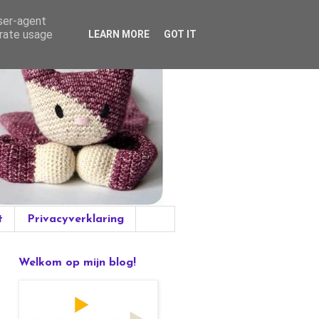
user-agent
erate usage
LEARN MORE
GOT IT
t
Privacyverklaring
Welkom op mijn blog!