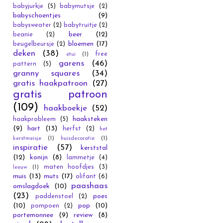
babyjurkje
(5)
babymutsje
(2)
babyschoentjes
(9)
babysweater
(2)
babytruitje
(2)
beer
(12)
beanie
(2)
bloemen
(17)
beugelbeursje
(2)
deken
(38)
free
etui
(1)
garens
(46)
pattern
(5)
granny squares
(34)
gratis haakpatroon
(27)
gratis patroon
(109)
haakboekje
(52)
haaksteken
haakprobleem
(5)
(9)
hart
(13)
herfst
(2)
het
kerstmeisje
(1)
huisdecoratie
(1)
inspiratie
(57)
kerststal
(12)
konijn
(8)
lammetje
(4)
maten hoofdjes
(3)
leeuw
(1)
muis
(13)
muts
(17)
olifant
(6)
paashaas
omslagdoek
(10)
(23)
poes
paddenstoel
(2)
(10)
pop
(10)
pompoen
(2)
portemonnee
(9)
review
(8)