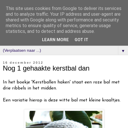
This site uses cookies from Google to deliver its services
and to analyze traffic. Your IP address and user-agent are
shared with Google along with performance and security
metrics to ensure quality of service, generate usage
statistics, and to detect and address abuse.
LEARN MORE
GOT IT
▼
16 december 2012
Nog 1 gehaakte kerstbal dan
In het boekje 'Kerstballen haken' staat een roze bal met
drie ribbels in het midden.
Een variatie hierop is deze witte bal met kleine kraaltjes.