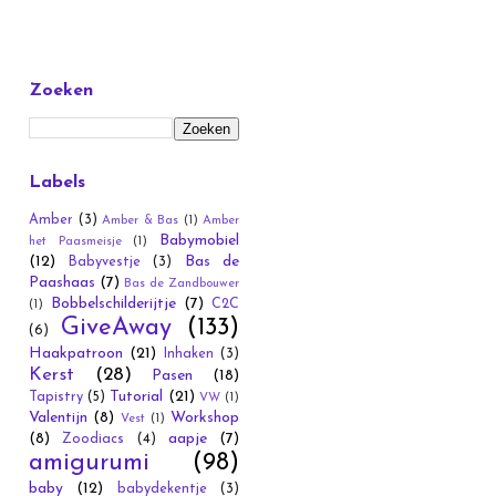
Zoeken
Labels
Amber
(3)
Amber & Bas
(1)
Amber
Babymobiel
het Paasmeisje
(1)
(12)
Bas de
Babyvestje
(3)
Paashaas
(7)
Bas de Zandbouwer
Bobbelschilderijtje
(7)
C2C
(1)
GiveAway
(133)
(6)
Haakpatroon
(21)
Inhaken
(3)
Kerst
(28)
Pasen
(18)
Tutorial
(21)
Tapistry
(5)
VW
(1)
Valentijn
(8)
Workshop
Vest
(1)
(8)
aapje
(7)
Zoodiacs
(4)
amigurumi
(98)
baby
(12)
babydekentje
(3)