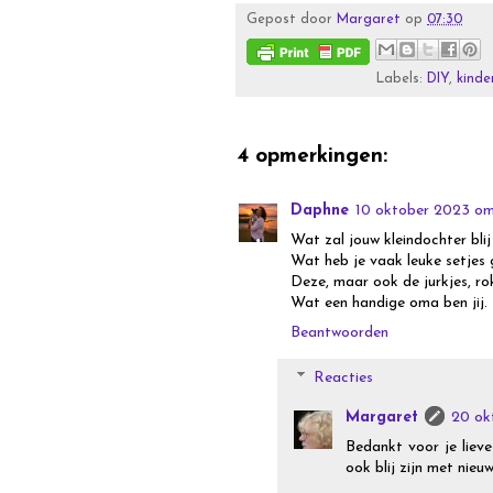
Gepost door
Margaret
op
07:30
Labels:
DIY
,
kinde
4 opmerkingen:
Daphne
10 oktober 2023 o
Wat zal jouw kleindochter blij
Wat heb je vaak leuke setjes
Deze, maar ook de jurkjes, rok
Wat een handige oma ben jij.
Beantwoorden
Reacties
Margaret
20 ok
Bedankt voor je lieve
ook blij zijn met nieuw