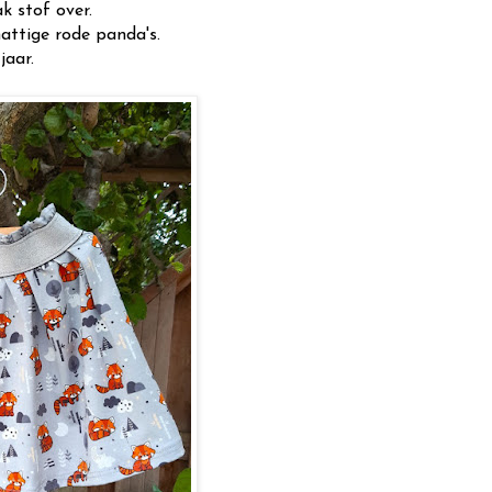
k stof over.
hattige rode panda's.
jaar.