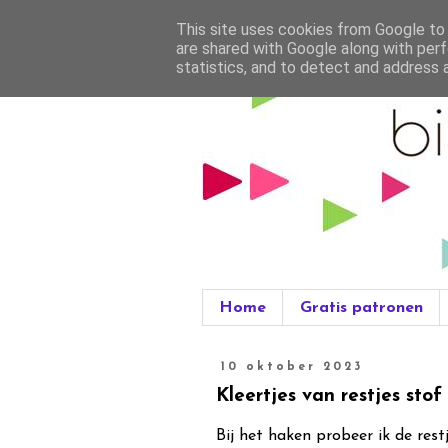
This site uses cookies from Google to d
are shared with Google along with perf
statistics, and to detect and address 
Home
Gratis patronen
10 oktober 2023
Kleertjes van restjes stof
Bij het haken probeer ik de res