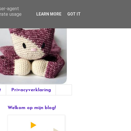
user-agent
erate usage
LEARN MORE
GOT IT
t
Privacyverklaring
Welkom op mijn blog!