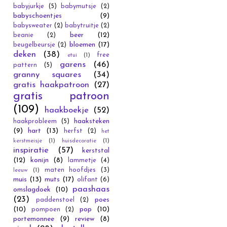
babyjurkje
(5)
babymutsje
(2)
babyschoentjes
(9)
babysweater
(2)
babytruitje
(2)
beer
(12)
beanie
(2)
bloemen
(17)
beugelbeursje
(2)
deken
(38)
free
etui
(1)
garens
(46)
pattern
(5)
granny squares
(34)
gratis haakpatroon
(27)
gratis patroon
(109)
haakboekje
(52)
haaksteken
haakprobleem
(5)
(9)
hart
(13)
herfst
(2)
het
kerstmeisje
(1)
huisdecoratie
(1)
inspiratie
(57)
kerststal
(12)
konijn
(8)
lammetje
(4)
maten hoofdjes
(3)
leeuw
(1)
muis
(13)
muts
(17)
olifant
(6)
paashaas
omslagdoek
(10)
(23)
poes
paddenstoel
(2)
(10)
pop
(10)
pompoen
(2)
portemonnee
(9)
review
(8)