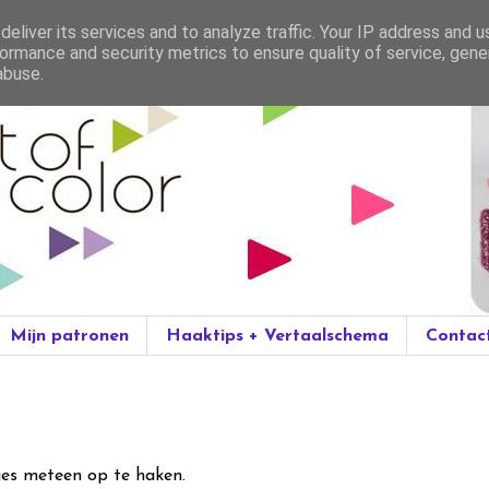
eliver its services and to analyze traffic. Your IP address and 
ormance and security metrics to ensure quality of service, gen
abuse.
Mijn patronen
Haaktips + Vertaalschema
Contac
tjes meteen op te haken.