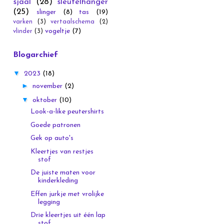
sjaal
(28)
sleutelhanger
(25)
slinger
(8)
tas
(19)
varken
(3)
vertaalschema
(2)
vogeltje
(7)
vlinder
(3)
Blogarchief
▼
2023
(18)
►
november
(2)
▼
oktober
(10)
Look-a-like peutershirts
Goede patronen
Gek op auto's
Kleertjes van restjes
stof
De juiste maten voor
kinderkleding
Effen jurkje met vrolijke
legging
Drie kleertjes uit één lap
stof