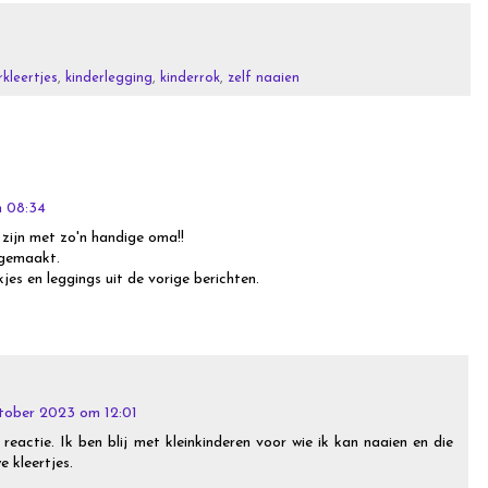
rkleertjes
,
kinderlegging
,
kinderrok
,
zelf naaien
m 08:34
 zijn met zo'n handige oma!!
 gemaakt.
jes en leggings uit de vorige berichten.
tober 2023 om 12:01
 reactie. Ik ben blij met kleinkinderen voor wie ik kan naaien en die
e kleertjes.