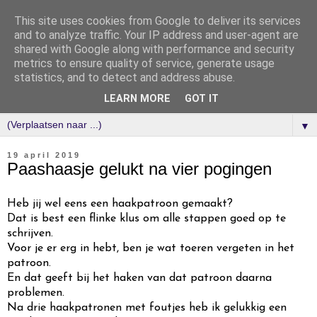
This site uses cookies from Google to deliver its services
and to analyze traffic. Your IP address and user-agent are
shared with Google along with performance and security
metrics to ensure quality of service, generate usage
statistics, and to detect and address abuse.
LEARN MORE
GOT IT
▼
19 april 2019
Paashaasje gelukt na vier pogingen
Heb jij wel eens een haakpatroon gemaakt?
Dat is best een flinke klus om alle stappen goed op te
schrijven.
Voor je er erg in hebt, ben je wat toeren vergeten in het
patroon.
En dat geeft bij het haken van dat patroon daarna
problemen.
Na drie haakpatronen met foutjes heb ik gelukkig een