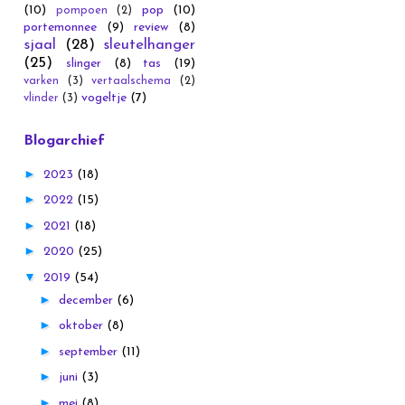
(10)
pop
(10)
pompoen
(2)
portemonnee
(9)
review
(8)
sjaal
(28)
sleutelhanger
(25)
slinger
(8)
tas
(19)
varken
(3)
vertaalschema
(2)
vogeltje
(7)
vlinder
(3)
Blogarchief
►
2023
(18)
►
2022
(15)
►
2021
(18)
►
2020
(25)
▼
2019
(54)
►
december
(6)
►
oktober
(8)
►
september
(11)
►
juni
(3)
►
mei
(8)