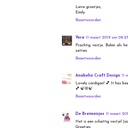
Lieve groetjes,
Emily
Beantwoorden
Vera
11 maart 2019 om 08:2
Prachtig vestje. Balen als h
zetten.
Beantwoorden
Anabelia Craft Design
11 
Lovely cardigan! 💕 It has b
💕 🍃🌸🍃
Beantwoorden
De Breimeisjes
11 maart 20
Het is een schattig vestje! Ja
Groetjes,