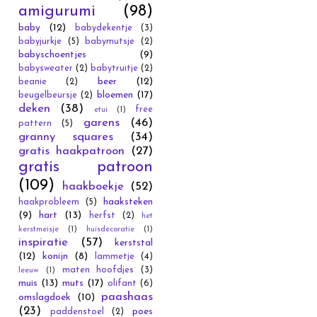
amigurumi
(98)
baby
(12)
babydekentje
(3)
babyjurkje
(5)
babymutsje
(2)
babyschoentjes
(9)
babysweater
(2)
babytruitje
(2)
beer
(12)
beanie
(2)
bloemen
(17)
beugelbeursje
(2)
deken
(38)
free
etui
(1)
garens
(46)
pattern
(5)
granny squares
(34)
gratis haakpatroon
(27)
gratis patroon
(109)
haakboekje
(52)
haaksteken
haakprobleem
(5)
(9)
hart
(13)
herfst
(2)
het
kerstmeisje
(1)
huisdecoratie
(1)
inspiratie
(57)
kerststal
(12)
konijn
(8)
lammetje
(4)
maten hoofdjes
(3)
leeuw
(1)
muis
(13)
muts
(17)
olifant
(6)
paashaas
omslagdoek
(10)
(23)
poes
paddenstoel
(2)