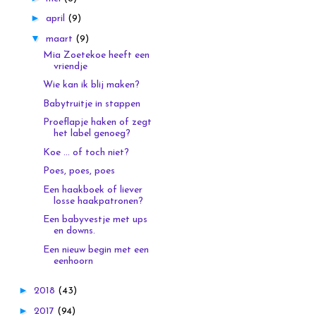
►
april
(9)
▼
maart
(9)
Mia Zoetekoe heeft een
vriendje
Wie kan ik blij maken?
Babytruitje in stappen
Proeflapje haken of zegt
het label genoeg?
Koe ... of toch niet?
Poes, poes, poes
Een haakboek of liever
losse haakpatronen?
Een babyvestje met ups
en downs.
Een nieuw begin met een
eenhoorn
►
2018
(43)
►
2017
(94)