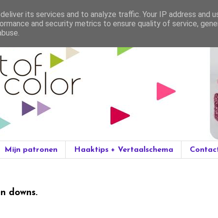
eliver its services and to analyze traffic. Your IP address and 
ormance and security metrics to ensure quality of service, gen
abuse.
Mijn patronen
Haaktips + Vertaalschema
Contac
n downs.