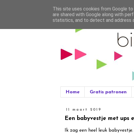
This site uses cookies from Google to d
are shared with Google along with perf
statistics, and to detect and address 
Home
Gratis patronen
11 maart 2019
Een babyvestje met ups e
Ik zag een heel leuk babyvestje.