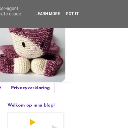
user-agent
erate usage
LEARN MORE
GOT IT
t
Privacyverklaring
Welkom op mijn blog!