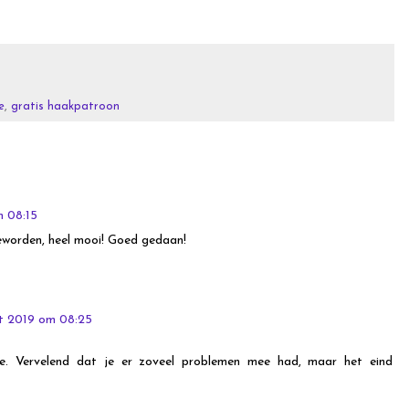
e
,
gratis haakpatroon
m 08:15
geworden, heel mooi! Goed gedaan!
t 2019 om 08:25
e. Vervelend dat je er zoveel problemen mee had, maar het eind