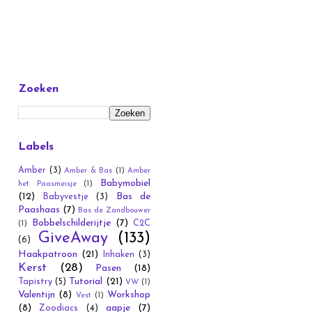
Zoeken
Labels
Amber
(3)
Amber & Bas
(1)
Amber
Babymobiel
het Paasmeisje
(1)
(12)
Bas de
Babyvestje
(3)
Paashaas
(7)
Bas de Zandbouwer
Bobbelschilderijtje
(7)
C2C
(1)
GiveAway
(133)
(6)
Haakpatroon
(21)
Inhaken
(3)
Kerst
(28)
Pasen
(18)
Tutorial
(21)
Tapistry
(5)
VW
(1)
Valentijn
(8)
Workshop
Vest
(1)
(8)
aapje
(7)
Zoodiacs
(4)