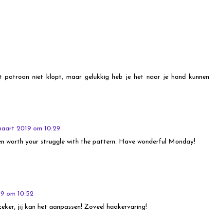
7
et patroon niet klopt, maar gelukkig heb je het naar je hand kunnen
maart 2019 om 10:29
een worth your struggle with the pattern. Have wonderful Monday!
19 om 10:52
zeker, jij kan het aanpassen! Zoveel haakervaring!