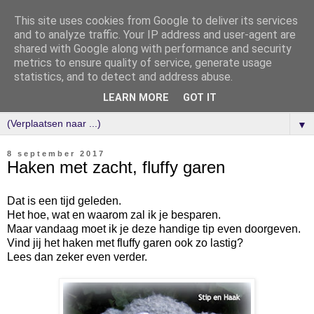
This site uses cookies from Google to deliver its services
and to analyze traffic. Your IP address and user-agent are
shared with Google along with performance and security
metrics to ensure quality of service, generate usage
statistics, and to detect and address abuse.
LEARN MORE
GOT IT
▼
8 september 2017
Haken met zacht, fluffy garen
Dat is een tijd geleden.
Het hoe, wat en waarom zal ik je besparen.
Maar vandaag moet ik je deze handige tip even doorgeven.
Vind jij het haken met fluffy garen ook zo lastig?
Lees dan zeker even verder.