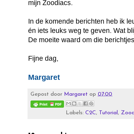
mijn Zoodiacs.
In de komende berichten heb ik l
én iets leuks weg te geven. Wat bl
De moeite waard om die berichtjes
Fijne dag,
Margaret
Gepost door
Margaret
op
07:00
Labels:
C2C
,
Tutorial
,
Zood