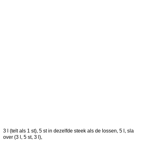
3 l (telt als 1 st), 5 st in dezelfde steek als de lossen, 5 l, sla
over (3 l, 5 st, 3 l),