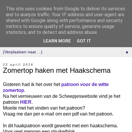
This site uses cookies from Google to deliver its services
and to analyze traffic. Your IP address and user-agent are
shared with Google along with performance and security
metrics to ensure quality of service, generate usage
statistics, and to detect and address abuse.
LEARN MORE
GOT IT
▼
22 april 2016
Zomertop haken met Haakschema
Gisteren had ik het over het
patroon voor de witte
zomertop
.
Na het vernieuwen van de Scheepjeswebsite vind je het
patroon
HIER
.
Moeite met het vinden van het patroon?
Vraag me dan per e-mail om een pdf van het patroon.
In dit haakpatroon wordt gewerkt met een haakschema.
Voor veel mensen een struikelblok.