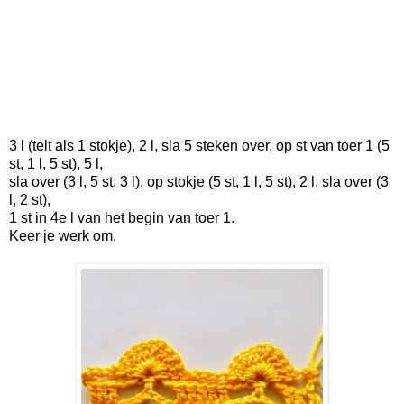
3 l (telt als 1 stokje), 2 l, sla 5 steken over, op st van toer 1 (5
st, 1 l, 5 st), 5 l,
sla over (3 l, 5 st, 3 l),
op stokje (5 st, 1 l, 5 st), 2 l, sla over (3
l, 2 st),
1 st in 4e l van het begin van toer 1.
Keer je werk om.