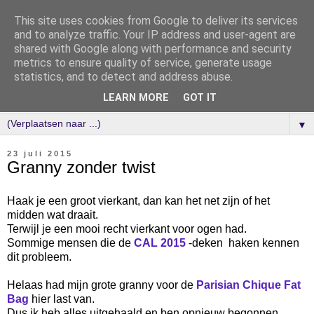
This site uses cookies from Google to deliver its services
and to analyze traffic. Your IP address and user-agent are
shared with Google along with performance and security
metrics to ensure quality of service, generate usage
statistics, and to detect and address abuse.
LEARN MORE
GOT IT
▼
23 juli 2015
Granny zonder twist
Haak je een groot vierkant, dan kan het net zijn of het
midden wat draait.
Terwijl je een mooi recht vierkant voor ogen had.
Sommige mensen die de
CAL 2015
-deken
haken kennen
dit probleem.
Helaas had mijn grote granny voor de
Parisian Chique Fat
Bag
hier last van.
Dus ik heb alles uitgehaald en ben opnieuw begonnen.