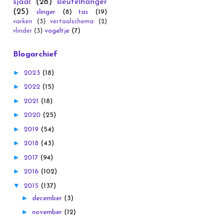
sjaal
(28)
sleutelhanger
(25)
slinger
(8)
tas
(19)
varken
(3)
vertaalschema
(2)
vogeltje
(7)
vlinder
(3)
Blogarchief
►
2023
(18)
►
2022
(15)
►
2021
(18)
►
2020
(25)
►
2019
(54)
►
2018
(43)
►
2017
(94)
►
2016
(102)
▼
2015
(137)
►
december
(3)
►
november
(12)