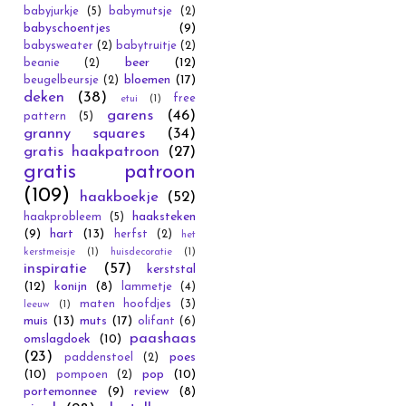
babyjurkje
(5)
babymutsje
(2)
babyschoentjes
(9)
babysweater
(2)
babytruitje
(2)
beer
(12)
beanie
(2)
bloemen
(17)
beugelbeursje
(2)
deken
(38)
free
etui
(1)
garens
(46)
pattern
(5)
granny squares
(34)
gratis haakpatroon
(27)
gratis patroon
(109)
haakboekje
(52)
haaksteken
haakprobleem
(5)
(9)
hart
(13)
herfst
(2)
het
kerstmeisje
(1)
huisdecoratie
(1)
inspiratie
(57)
kerststal
(12)
konijn
(8)
lammetje
(4)
maten hoofdjes
(3)
leeuw
(1)
muis
(13)
muts
(17)
olifant
(6)
paashaas
omslagdoek
(10)
(23)
poes
paddenstoel
(2)
(10)
pop
(10)
pompoen
(2)
portemonnee
(9)
review
(8)