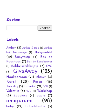
Zoeken
Labels
Amber
(3)
Amber & Bas
(1)
Amber
Babymobiel
het Paasmeisje
(1)
(12)
Bas de
Babyvestje
(3)
Paashaas
(7)
Bas de Zandbouwer
Bobbelschilderijtje
(7)
C2C
(1)
GiveAway
(133)
(6)
Haakpatroon
(21)
Inhaken
(3)
Kerst
(28)
Pasen
(18)
Tutorial
(21)
Tapistry
(5)
VW
(1)
Valentijn
(8)
Workshop
Vest
(1)
(8)
aapje
(7)
Zoodiacs
(4)
amigurumi
(98)
baby
(12)
babydekentje
(3)