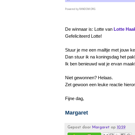
Powered by
RANDOM.ORG
De winnaar is: Lotte van
Lotte Haa
Gefeliciteerd Lotte!
Stuur je me een mailtje met jouw k
Dan stuur ik na koningsdag het pakk
Ik ben benieuwd wat je ervan maakt 
Niet gewonnen? Helaas.
Zet gewoon een leuke reactie hier
Fijne dag,
Margaret
Gepost door
Margaret
op
10:59