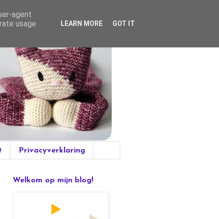
user-agent
erate usage
LEARN MORE
GOT IT
t
Privacyverklaring
Welkom op mijn blog!