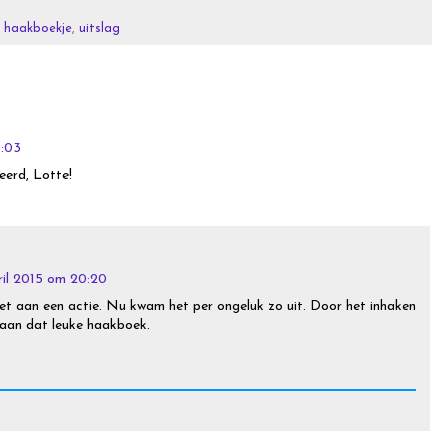
,
haakboekje
,
uitslag
1:03
eerd, Lotte!
ril 2015 om 20:20
iet aan een actie. Nu kwam het per ongeluk zo uit. Door het inhaken
 aan dat leuke haakboek.