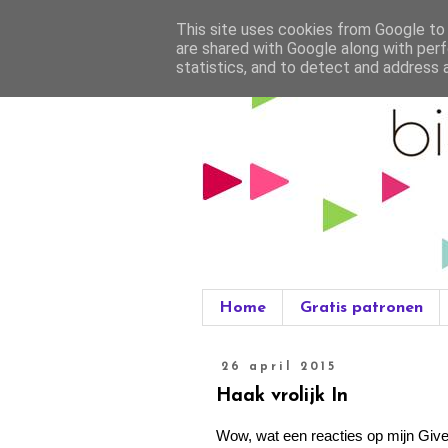
This site uses cookies from Google to d
are shared with Google along with perf
statistics, and to detect and address 
Home
Gratis patronen
26 april 2015
Haak vrolijk In
Wow, wat een reacties op mijn Giv