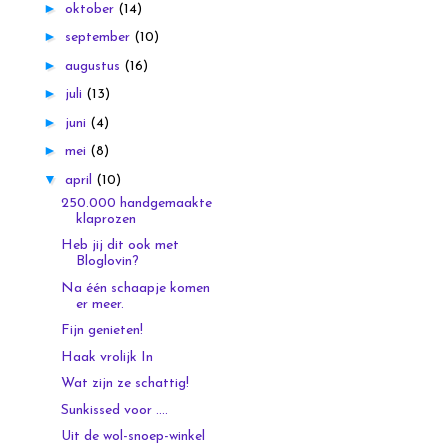
►
oktober
(14)
►
september
(10)
►
augustus
(16)
►
juli
(13)
►
juni
(4)
►
mei
(8)
▼
april
(10)
250.000 handgemaakte
klaprozen
Heb jij dit ook met
Bloglovin?
Na één schaapje komen
er meer.
Fijn genieten!
Haak vrolijk In
Wat zijn ze schattig!
Sunkissed voor ....
Uit de wol-snoep-winkel