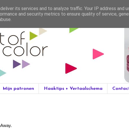
eliver its services and to analyze traffic. Your IP address and 
ormance and security metrics to ensure quality of service, gen
abuse.
Mijn patronen
Haaktips + Vertaalschema
Contac
eAway.