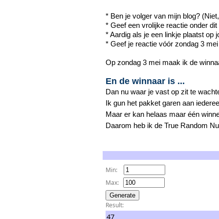
* Ben je volger van mijn blog? (Nie
* Geef een vrolijke reactie onder dit 
* Aardig als je een linkje plaatst o
* Geef je reactie vóór zondag 3 mei
Op zondag 3 mei maak ik de winna
En de winnaar is ...
Dan nu waar je vast op zit te wacht
Ik gun het pakket garen aan iederee
Maar er kan helaas maar één winne
Daarom heb ik de True Random Numb
Min:
Max:
Result:
47