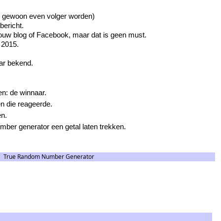
t, gewoon even volger worden)
bericht.
p jouw blog of Facebook, maar dat is geen must.
 2015.
ar bekend.
en: de winnaar.
n die reageerde.
n.
er generator een getal laten trekken.
True Random Number Generator