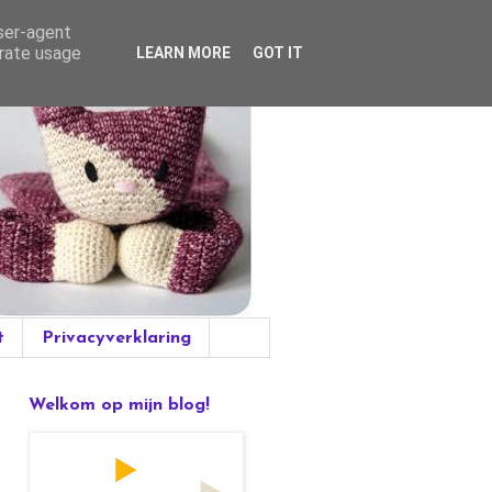
user-agent
erate usage
LEARN MORE
GOT IT
t
Privacyverklaring
Welkom op mijn blog!