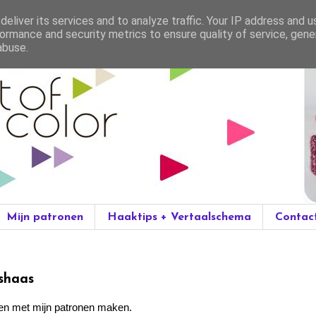
eliver its services and to analyze traffic. Your IP address and 
ormance and security metrics to ensure quality of service, gen
abuse.
Mijn patronen
Haaktips + Vertaalschema
Contac
shaas
ren met mijn patronen maken.