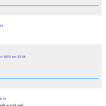
:25
rt 2015 om 23:38
.
8:55
elt je toch van!