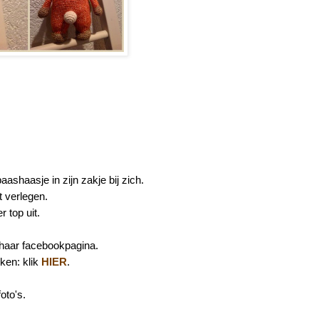
aashaasje in zijn zakje bij zich.
t verlegen.
 top uit.
 haar facebookpagina.
ken: klik
HIER
.
oto's.