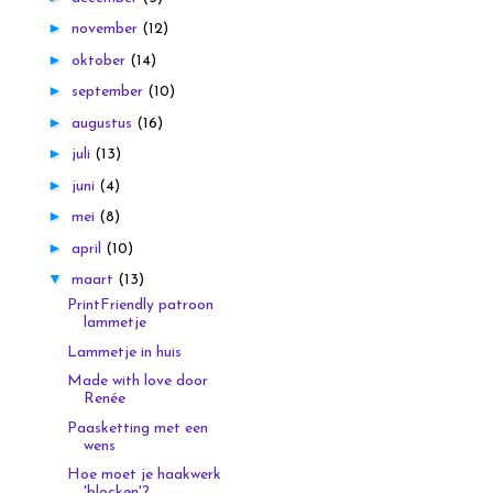
►
november
(12)
►
oktober
(14)
►
september
(10)
►
augustus
(16)
►
juli
(13)
►
juni
(4)
►
mei
(8)
►
april
(10)
▼
maart
(13)
PrintFriendly patroon
lammetje
Lammetje in huis
Made with love door
Renée
Paasketting met een
wens
Hoe moet je haakwerk
'blocken'?