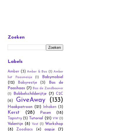
Zoeken
Labels
Amber
(3)
Amber & Bas
(1)
Amber
Babymobiel
het Paasmeisje
(1)
(12)
Bas de
Babyvestje
(3)
Paashaas
(7)
Bas de Zandbouwer
Bobbelschilderijtje
(7)
C2C
(1)
GiveAway
(133)
(6)
Haakpatroon
(21)
Inhaken
(3)
Kerst
(28)
Pasen
(18)
Tutorial
(21)
Tapistry
(5)
VW
(1)
Valentijn
(8)
Workshop
Vest
(1)
(8)
aapje
(7)
Zoodiacs
(4)