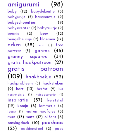
amigurumi
(98)
baby
(12)
babydekentje
(3)
babyjurkje
(5)
babymutsje
(2)
babyschoentjes
(9)
babysweater
(2)
babytruitje
(2)
beer
(12)
beanie
(2)
bloemen
(17)
beugelbeursje
(2)
deken
(38)
free
etui
(1)
garens
(46)
pattern
(5)
granny squares
(34)
gratis haakpatroon
(27)
gratis patroon
(109)
haakboekje
(52)
haaksteken
haakprobleem
(5)
(9)
hart
(13)
herfst
(2)
het
kerstmeisje
(1)
huisdecoratie
(1)
inspiratie
(57)
kerststal
(12)
konijn
(8)
lammetje
(4)
maten hoofdjes
(3)
leeuw
(1)
muis
(13)
muts
(17)
olifant
(6)
paashaas
omslagdoek
(10)
(23)
poes
paddenstoel
(2)