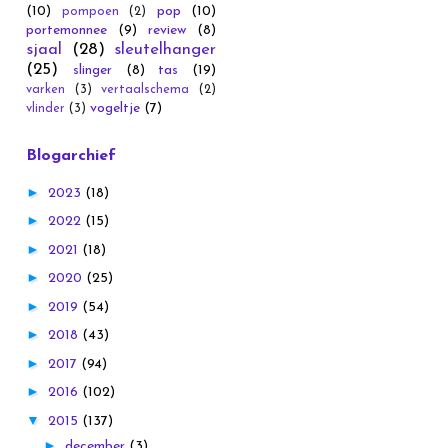
(10)
pop
(10)
pompoen
(2)
portemonnee
(9)
review
(8)
sjaal
(28)
sleutelhanger
(25)
slinger
(8)
tas
(19)
varken
(3)
vertaalschema
(2)
vogeltje
(7)
vlinder
(3)
Blogarchief
►
2023
(18)
►
2022
(15)
►
2021
(18)
►
2020
(25)
►
2019
(54)
►
2018
(43)
►
2017
(94)
►
2016
(102)
▼
2015
(137)
►
december
(3)