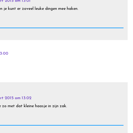
rt 2015 om 13:01
en je kunt er zoveel leuke dingen mee haken.
13:00
rt 2015 om 13:02
e zo met dat kleine haasje in zijn zak.