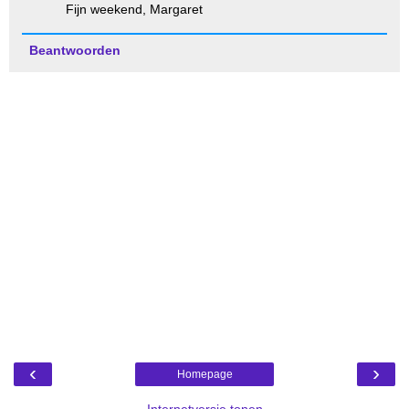
Fijn weekend, Margaret
Beantwoorden
‹
›
Homepage
Internetversie tonen