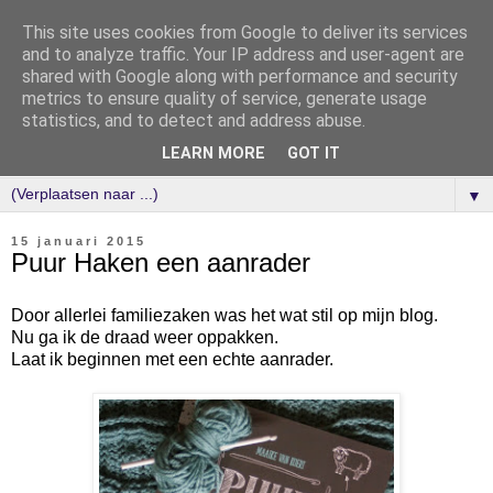
This site uses cookies from Google to deliver its services
and to analyze traffic. Your IP address and user-agent are
shared with Google along with performance and security
metrics to ensure quality of service, generate usage
statistics, and to detect and address abuse.
LEARN MORE
GOT IT
▼
15 januari 2015
Puur Haken een aanrader
Door allerlei familiezaken was het wat stil op mijn blog.
Nu ga ik de draad weer oppakken.
Laat ik beginnen met een echte aanrader.