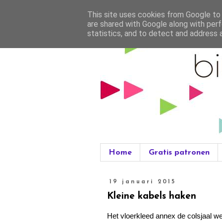
This site uses cookies from Google to d
are shared with Google along with perf
statistics, and to detect and address 
Home
Gratis patronen
19 januari 2015
Kleine kabels haken
Het vloerkleed annex de colsjaal w