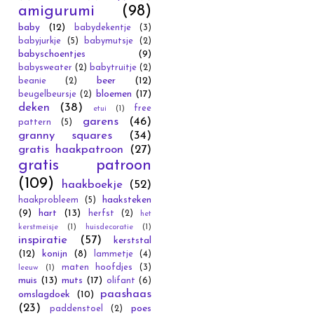
amigurumi
(98)
baby
(12)
babydekentje
(3)
babyjurkje
(5)
babymutsje
(2)
babyschoentjes
(9)
babysweater
(2)
babytruitje
(2)
beer
(12)
beanie
(2)
bloemen
(17)
beugelbeursje
(2)
deken
(38)
free
etui
(1)
garens
(46)
pattern
(5)
granny squares
(34)
gratis haakpatroon
(27)
gratis patroon
(109)
haakboekje
(52)
haaksteken
haakprobleem
(5)
(9)
hart
(13)
herfst
(2)
het
kerstmeisje
(1)
huisdecoratie
(1)
inspiratie
(57)
kerststal
(12)
konijn
(8)
lammetje
(4)
maten hoofdjes
(3)
leeuw
(1)
muis
(13)
muts
(17)
olifant
(6)
paashaas
omslagdoek
(10)
(23)
poes
paddenstoel
(2)