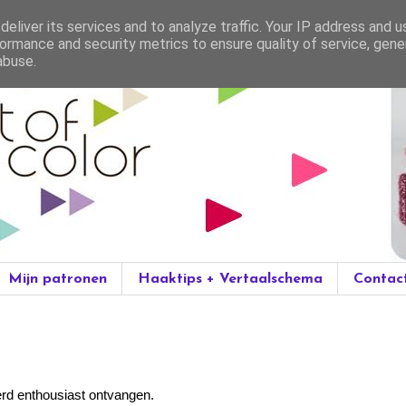
eliver its services and to analyze traffic. Your IP address and 
ormance and security metrics to ensure quality of service, gen
abuse.
Mijn patronen
Haaktips + Vertaalschema
Contac
erd enthousiast ontvangen.