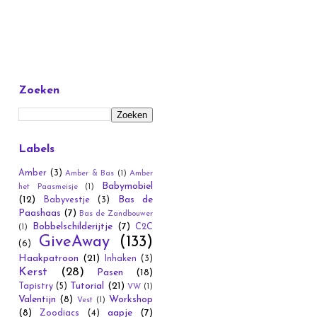
Zoeken
Labels
Amber
(3)
Amber & Bas
(1)
Amber
Babymobiel
het Paasmeisje
(1)
(12)
Bas de
Babyvestje
(3)
Paashaas
(7)
Bas de Zandbouwer
Bobbelschilderijtje
(7)
C2C
(1)
GiveAway
(133)
(6)
Haakpatroon
(21)
Inhaken
(3)
Kerst
(28)
Pasen
(18)
Tutorial
(21)
Tapistry
(5)
VW
(1)
Valentijn
(8)
Workshop
Vest
(1)
(8)
aapje
(7)
Zoodiacs
(4)