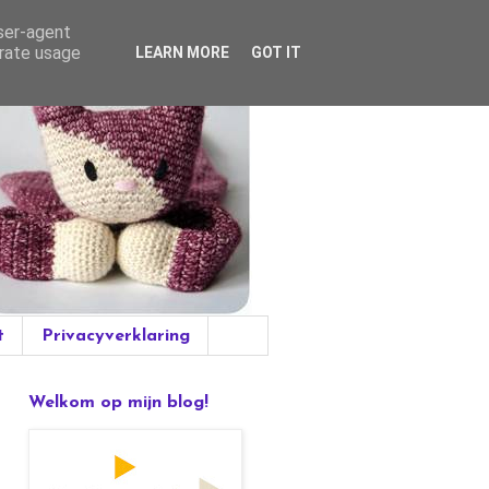
user-agent
erate usage
LEARN MORE
GOT IT
t
Privacyverklaring
Welkom op mijn blog!