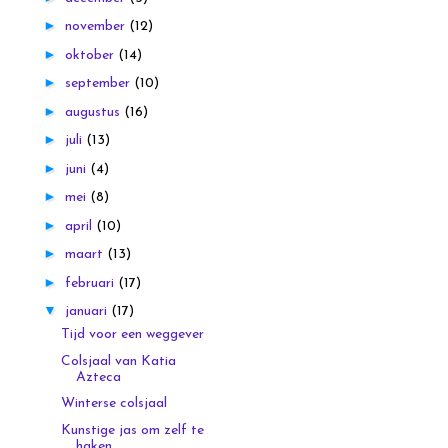
►
november
(12)
►
oktober
(14)
►
september
(10)
►
augustus
(16)
►
juli
(13)
►
juni
(4)
►
mei
(8)
►
april
(10)
►
maart
(13)
►
februari
(17)
▼
januari
(17)
Tijd voor een weggever
Colsjaal van Katia
Azteca
Winterse colsjaal
Kunstige jas om zelf te
haken