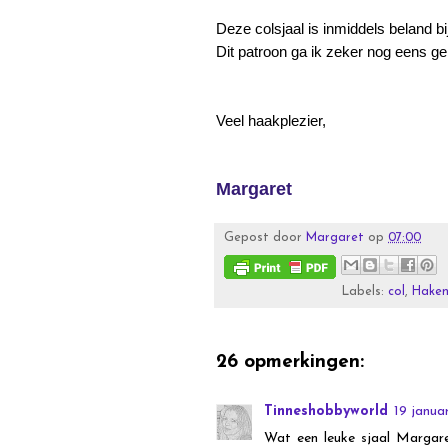
Deze colsjaal is inmiddels beland bij
Dit patroon ga ik zeker nog eens g
Veel haakplezier,
Margaret
Gepost door
Margaret
op
07:00
Labels:
col
,
Hake
26 opmerkingen:
Tinneshobbyworld
19 janua
Wat een leuke sjaal Margaret