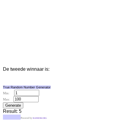
De tweede winnaar is:
True Random Number Generator
Min:
Max:
Result:
5
Powered by
RANDOM.ORG