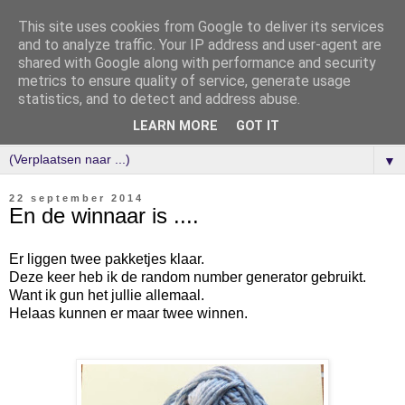
This site uses cookies from Google to deliver its services
and to analyze traffic. Your IP address and user-agent are
shared with Google along with performance and security
metrics to ensure quality of service, generate usage
statistics, and to detect and address abuse.
LEARN MORE
GOT IT
▼
22 september 2014
En de winnaar is ....
Er liggen twee pakketjes klaar.
Deze keer heb ik de random number generator gebruikt.
Want ik gun het jullie allemaal.
Helaas kunnen er maar twee winnen.