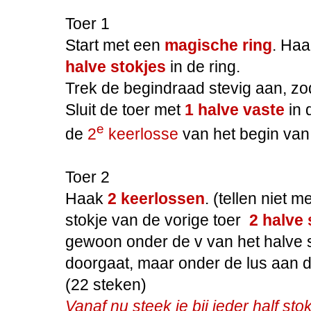
Toer 1
Start met een
magische ring
. Ha
halve stokjes
in de ring.
Trek de begindraad stevig aan, zoda
Sluit de toer met
1 halve vaste
in 
e
de
2
keerlosse
van het begin van 
Toer 2
Haak
2 keerlossen
. (tellen niet m
stokje
van de vorige toer
2 halve 
gewoon onder de v van het halve s
doorgaat, maar onder de lus aan 
(22 steken)
Vanaf nu steek je bij ieder half st