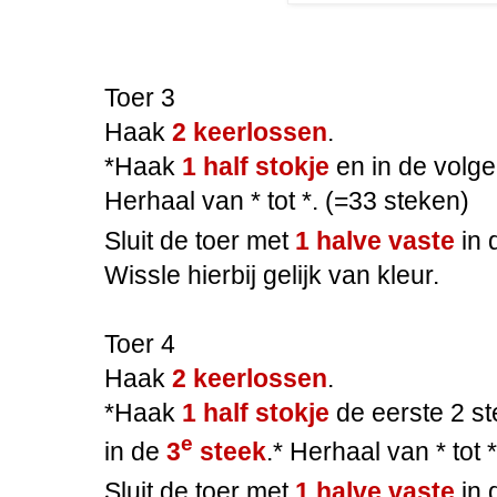
Toer 3
Haak
2 keerlossen
.
*Haak
1 half stokje
en in de volg
Herhaal van * tot *. (=33 steken)
Sluit de toer met
1 halve vaste
in
Wissle hierbij gelijk van kleur.
Toer 4
Haak
2 keerlossen
.
*Haak
1 half stokje
de eerste 2 s
e
in de
3
steek
.* Herhaal van * tot 
Sluit de toer met
1 halve vaste
in