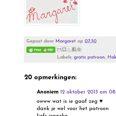
Gepost door
Margaret
op
07:30
Labels:
gratis patroon
,
Ha
20 opmerkingen:
Anoniem
12 oktober 2013 om 08
owww wat is ie gaaf zeg ♥
dank je wel voor het patroon
liefs jenneke