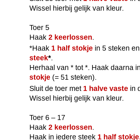
Wissel hierbij gelijk van kleur.
Toer 5
Haak
2 keerlossen
.
*Haak
1 half stokje
in 5 steken e
steek
*
.
Herhaal van * tot *. Haak daarna i
stokje
(= 51 steken).
Sluit de toer met
1 halve vaste
in
Wissel hierbij gelijk van kleur.
Toer 6 – 17
Haak
2 keerlossen
.
Haak in iedere steek
1 half stokje