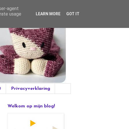
user-agent
erate usage
LEARN MORE
GOT IT
t
Privacyverklaring
Welkom op mijn blog!