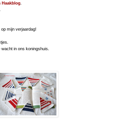
s Haakblog
.
.
 op mijn verjaardag!
tjes.
 wacht in ons koningshuis.