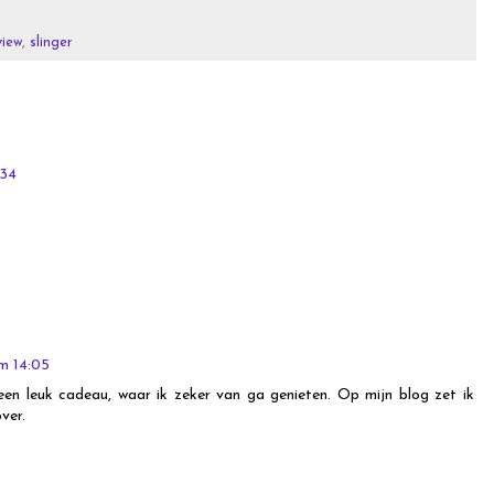
view
,
slinger
:34
om 14:05
een leuk cadeau, waar ik zeker van ga genieten. Op mijn blog zet ik
ver.