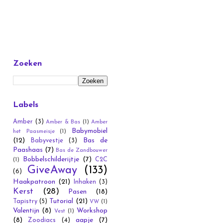
Zoeken
Labels
Amber
(3)
Amber & Bas
(1)
Amber
Babymobiel
het Paasmeisje
(1)
(12)
Bas de
Babyvestje
(3)
Paashaas
(7)
Bas de Zandbouwer
Bobbelschilderijtje
(7)
C2C
(1)
GiveAway
(133)
(6)
Haakpatroon
(21)
Inhaken
(3)
Kerst
(28)
Pasen
(18)
Tutorial
(21)
Tapistry
(5)
VW
(1)
Valentijn
(8)
Workshop
Vest
(1)
(8)
aapje
(7)
Zoodiacs
(4)