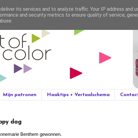
eliver its services and to analyze traffic. Your IP address and 
ormance and security metrics to ensure quality of service, gen
abuse.
Mijn patronen
Haaktips + Vertaalschema
Contac
appy dag
 Annemarie Benthem gewonnen.