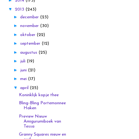
►
2014
(173)
▼
2013
(243)
►
december
(23)
►
november
(30)
►
oktober
(22)
►
september
(12)
►
augustus
(25)
►
juli
(19)
►
juni
(21)
►
mei
(17)
▼
april
(25)
Koninklijk kopje thee
Bling-Bling Portemonnee
Haken
Preview Nieuw
Amigurumiboek van
Tessa
Granny Squares nieuw en