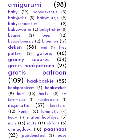
amigurumi
(98)
baby
(12)
babydekentje
(3)
babyjurkje
(5)
babymutsje
(2)
babyschoentjes
(9)
babysweater
(2)
babytruitje
(2)
beer
(12)
beanie
(2)
bloemen
(17)
beugelbeursje
(2)
deken
(38)
free
etui
(1)
garens
(46)
pattern
(5)
granny squares
(34)
gratis haakpatroon
(27)
gratis patroon
(109)
haakboekje
(52)
haaksteken
haakprobleem
(5)
(9)
hart
(13)
herfst
(2)
het
kerstmeisje
(1)
huisdecoratie
(1)
inspiratie
(57)
kerststal
(12)
konijn
(8)
lammetje
(4)
maten hoofdjes
(3)
leeuw
(1)
muis
(13)
muts
(17)
olifant
(6)
paashaas
omslagdoek
(10)
(23)
poes
paddenstoel
(2)