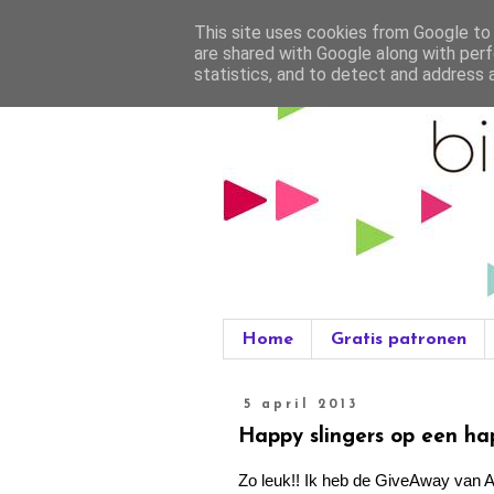
This site uses cookies from Google to d
are shared with Google along with perf
statistics, and to detect and address 
Home
Gratis patronen
5 april 2013
Happy slingers op een h
Zo leuk!! Ik heb de GiveAway van