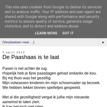
This site uses cookies from Google to deliver its services
and to analyze traffic. Your IP address and user-agent are
shared with Google along with performance and security
metrics to ensure quality of service, generate usage
statistics, and to detect and address abuse.
LEARN MORE
GOT IT
▼
3 april 2013
De Paashaas is te laat
Pasen is net achter de rug.
Hopelijk heb je fijne paasdagen gehad ondanks de kou.
Bij mij thuis was het gezellig.
Mijn volwassen kinderen én mijn schoonvader op bezoek.
We hebben lekker binnen spelletjes gespeeld.
Met al die gezelligheid vergat ik jullie mijn nieuwste
aanwinst te laten zien.
Ik kan het toch niet laten.