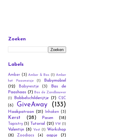
Zoeken
Labels
Amber
(3)
Amber & Bas
(1)
Amber
Babymobiel
het Paasmeisje
(1)
(12)
Bas de
Babyvestje
(3)
Paashaas
(7)
Bas de Zandbouwer
Bobbelschilderijtje
(7)
C2C
(1)
GiveAway
(133)
(6)
Haakpatroon
(21)
Inhaken
(3)
Kerst
(28)
Pasen
(18)
Tutorial
(21)
Tapistry
(5)
VW
(1)
Valentijn
(8)
Workshop
Vest
(1)
(8)
aapje
(7)
Zoodiacs
(4)