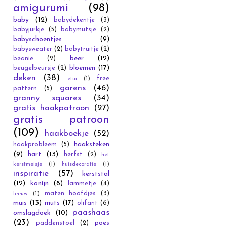
amigurumi
(98)
baby
(12)
babydekentje
(3)
babyjurkje
(5)
babymutsje
(2)
babyschoentjes
(9)
babysweater
(2)
babytruitje
(2)
beer
(12)
beanie
(2)
bloemen
(17)
beugelbeursje
(2)
deken
(38)
free
etui
(1)
garens
(46)
pattern
(5)
granny squares
(34)
gratis haakpatroon
(27)
gratis patroon
(109)
haakboekje
(52)
haaksteken
haakprobleem
(5)
(9)
hart
(13)
herfst
(2)
het
kerstmeisje
(1)
huisdecoratie
(1)
inspiratie
(57)
kerststal
(12)
konijn
(8)
lammetje
(4)
maten hoofdjes
(3)
leeuw
(1)
muis
(13)
muts
(17)
olifant
(6)
paashaas
omslagdoek
(10)
(23)
poes
paddenstoel
(2)