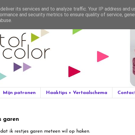
eliver its services and to analyze traffic. Your IP address and 
ormance and security metrics to ensure quality of service, gen
abuse.
Mijn patronen
Haaktips + Vertaalschema
Contac
s garen
t dat ik restjes garen meteen wil op haken.