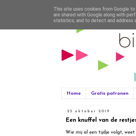
This site uses cookies from Google to d
are shared with Google along with perf
statistics, and to detect and address 
Home
Gratis patronen
25 oktober 2019
Een knuffel van de restje
Wie mij al een tijdje volgt, wee