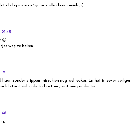
t als bij mensen zijn ook alle dieren uniek ;-)
 21:45
e 😍.
stjes weg te haken.
:18
d haar zonder stippen misschien nog wel leuker. En het is zeker veiliger
aald staat wel in de turbostand, wat een productie.
7:46
ag,