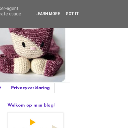
user-agent
erate usage
LEARN MORE
GOT IT
t
Privacyverklaring
Welkom op mijn blog!