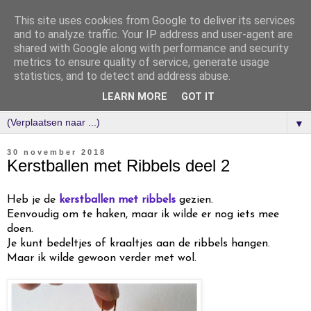
This site uses cookies from Google to deliver its services
and to analyze traffic. Your IP address and user-agent are
shared with Google along with performance and security
metrics to ensure quality of service, generate usage
statistics, and to detect and address abuse.
LEARN MORE
GOT IT
▼
30 november 2018
Kerstballen met Ribbels deel 2
Heb je de
kerstballen met ribbels
gezien.
Eenvoudig om te haken, maar ik wilde er nog iets mee
doen.
Je kunt bedeltjes of kraaltjes aan de ribbels hangen.
Maar ik wilde gewoon verder met wol.