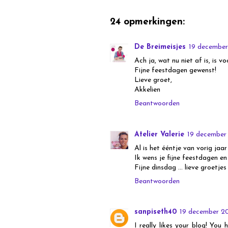
24 opmerkingen:
De Breimeisjes
19 december
Ach ja, wat nu niet af is, is v
Fijne feestdagen gewenst!
Lieve groet,
Akkelien
Beantwoorden
Atelier Valerie
19 december
Al is het ééntje van vorig jaar 
Ik wens je fijne feestdagen en
Fijne dinsdag ... lieve groetjes
Beantwoorden
sanpiseth40
19 december 20
I really likes your blog! You