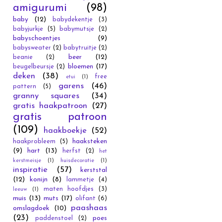
amigurumi
(98)
baby
(12)
babydekentje
(3)
babyjurkje
(5)
babymutsje
(2)
babyschoentjes
(9)
babysweater
(2)
babytruitje
(2)
beer
(12)
beanie
(2)
bloemen
(17)
beugelbeursje
(2)
deken
(38)
free
etui
(1)
garens
(46)
pattern
(5)
granny squares
(34)
gratis haakpatroon
(27)
gratis patroon
(109)
haakboekje
(52)
haaksteken
haakprobleem
(5)
(9)
hart
(13)
herfst
(2)
het
kerstmeisje
(1)
huisdecoratie
(1)
inspiratie
(57)
kerststal
(12)
konijn
(8)
lammetje
(4)
maten hoofdjes
(3)
leeuw
(1)
muis
(13)
muts
(17)
olifant
(6)
paashaas
omslagdoek
(10)
(23)
poes
paddenstoel
(2)