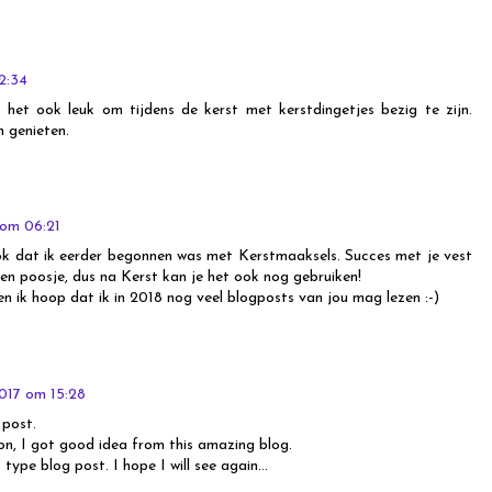
2:34
het ook leuk om tijdens de kerst met kerstdingetjes bezig te zijn.
 genieten.
om 06:21
ook dat ik eerder begonnen was met Kerstmaaksels. Succes met je vest
een poosje, dus na Kerst kan je het ook nog gebruiken!
en ik hoop dat ik in 2018 nog veel blogposts van jou mag lezen :-)
017 om 15:28
 post.
on, I got good idea from this amazing blog.
s type blog post. I hope I will see again…