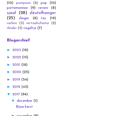
(10)
pop
(10)
pompoen
(2)
portemonnee
(9)
review
(8)
sjaal
(28)
sleutelhanger
(25)
slinger
(8)
tas
(19)
varken
(3)
vertaalschema
(2)
vogeltje
(7)
vlinder
(3)
Blogarchief
►
2023
(18)
►
2022
(15)
►
2021
(18)
►
2020
(25)
►
2019
(54)
►
2018
(43)
▼
2017
(94)
▼
december
(1)
Bijna kerst
►
november
(9)