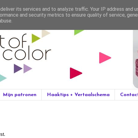
eliver its services and to analyze traffic. Your IP address and 
ormance and security metrics to ensure quality of service, gen
abuse.
Mijn patronen
Haaktips + Vertaalschema
Contac
st.