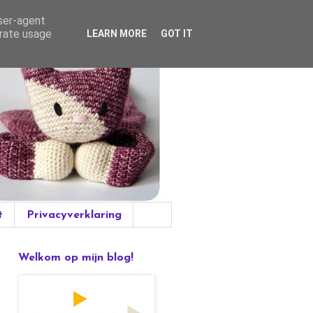
user-agent
erate usage
LEARN MORE
GOT IT
t
Privacyverklaring
Welkom op mijn blog!