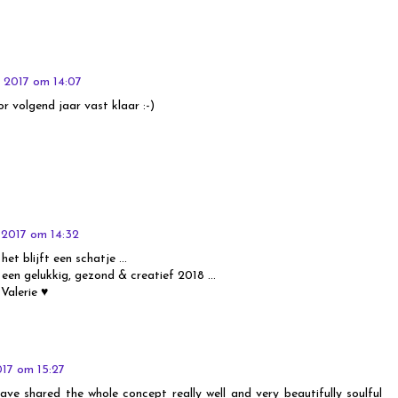
 2017 om 14:07
oor volgend jaar vast klaar :-)
 2017 om 14:32
het blijft een schatje ...
 een gelukkig, gezond & creatief 2018 ...
 Valerie ♥
17 om 15:27
 have shared the whole concept really well and very beautifully soulful