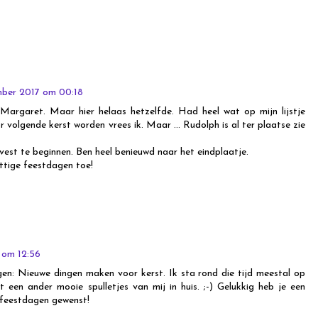
mber 2017 om 00:18
Margaret. Maar hier helaas hetzelfde. Had heel wat op mijn lijstje
 volgende kerst worden vrees ik. Maar ... Rudolph is al ter plaatse zie
est te beginnen. Ben heel benieuwd naar het eindplaatje.
ttige feestdagen toe!
 om 12:56
egen: Nieuwe dingen maken voor kerst. Ik sta rond die tijd meestal op
 een ander mooie spulletjes van mij in huis. ;-) Gelukkig heb je een
 feestdagen gewenst!