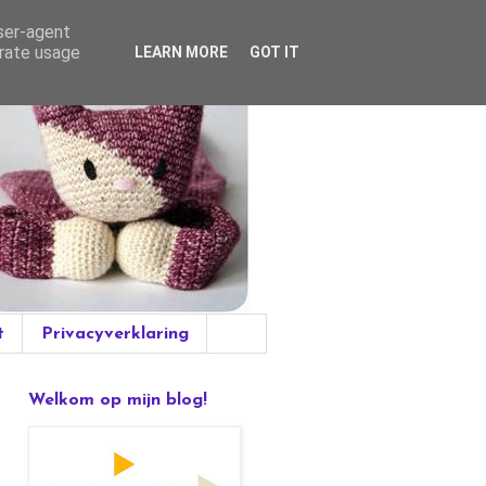
user-agent
erate usage
LEARN MORE
GOT IT
t
Privacyverklaring
Welkom op mijn blog!