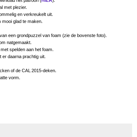
ownload het patroon (
HIER
).
l met plezier.
ommelig en verkreukelt uit.
m mooi glad te maken.
van een grondpuzzel van foam (zie de bovenste foto).
toom natgemaakt.
rm met spelden aan het foam.
t er daarna prachtig uit.
ocken of de CAL 2015-deken.
latte vorm.