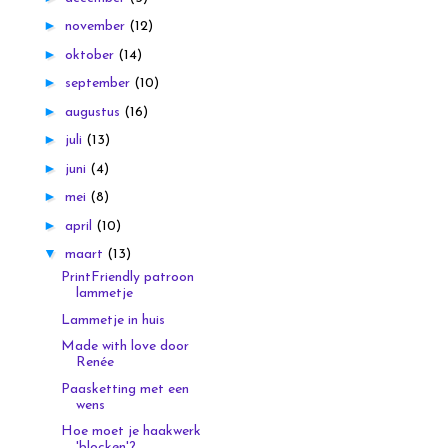
►
november
(12)
►
oktober
(14)
►
september
(10)
►
augustus
(16)
►
juli
(13)
►
juni
(4)
►
mei
(8)
►
april
(10)
▼
maart
(13)
PrintFriendly patroon
lammetje
Lammetje in huis
Made with love door
Renée
Paasketting met een
wens
Hoe moet je haakwerk
'blocken'?