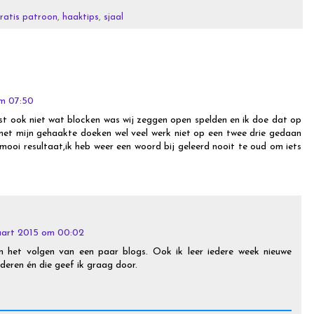
ratis patroon
,
haaktips
,
sjaal
m 07:50
ist ook niet wat blocken was wij zeggen open spelden en ik doe dat op
met mijn gehaakte doeken wel veel werk niet op een twee drie gedaan
ooi resultaat,ik heb weer een woord bij geleerd nooit te oud om iets
art 2015 om 00:02
n het volgen van een paar blogs. Ook ik leer iedere week nieuwe
deren én die geef ik graag door.