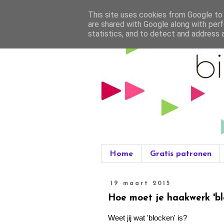
This site uses cookies from Google to d
are shared with Google along with perf
statistics, and to detect and address 
Home
Gratis patronen
19 maart 2015
Hoe moet je haakwerk 'bl
Weet jij wat 'blocken' is?