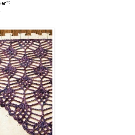
ken"?
.