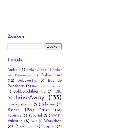
Zoeken
Labels
Amber
(3)
Amber & Bas
(1)
Amber
Babymobiel
het Paasmeisje
(1)
(12)
Bas de
Babyvestje
(3)
Paashaas
(7)
Bas de Zandbouwer
Bobbelschilderijtje
(7)
C2C
(1)
GiveAway
(133)
(6)
Haakpatroon
(21)
Inhaken
(3)
Kerst
(28)
Pasen
(18)
Tutorial
(21)
Tapistry
(5)
VW
(1)
Valentijn
(8)
Workshop
Vest
(1)
(8)
aapje
(7)
Zoodiacs
(4)