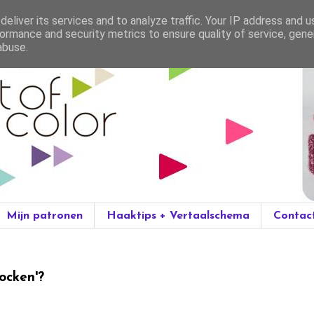
eliver its services and to analyze traffic. Your IP address and 
ormance and security metrics to ensure quality of service, gen
abuse.
Mijn patronen
Haaktips + Vertaalschema
Contac
ocken'?