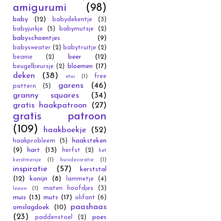
amigurumi
(98)
baby
(12)
babydekentje
(3)
babyjurkje
(5)
babymutsje
(2)
babyschoentjes
(9)
babysweater
(2)
babytruitje
(2)
beer
(12)
beanie
(2)
bloemen
(17)
beugelbeursje
(2)
deken
(38)
free
etui
(1)
garens
(46)
pattern
(5)
granny squares
(34)
gratis haakpatroon
(27)
gratis patroon
(109)
haakboekje
(52)
haaksteken
haakprobleem
(5)
(9)
hart
(13)
herfst
(2)
het
kerstmeisje
(1)
huisdecoratie
(1)
inspiratie
(57)
kerststal
(12)
konijn
(8)
lammetje
(4)
maten hoofdjes
(3)
leeuw
(1)
muis
(13)
muts
(17)
olifant
(6)
paashaas
omslagdoek
(10)
(23)
poes
paddenstoel
(2)