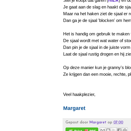
Stel je koopt dat garen (
HIER
) en d
Je gaat aan de slag en haakt de sjaa
Maar na het haken ziet de sjaal er r
Dan ga je de sjaal 'blocken' om he
Het is handig om gebruik te maken 
De sjaal wordt met wat water of s
Dan pin je de sjaal in de juiste vo
Laat de sjaal rustig drogen en hij zie
Op deze manier kun je granny's bl
Ze krijgen dan een mooie, rechte, p
Veel haakplezier,
Margaret
Gepost door
Margaret
op
07:00