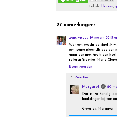
Labels:
blocken
,
g
27 opmerkingen:
zenuwpees
19 maart 2015 o
Wat een prachtige sjaal ,ik w
een isomo plaat .Ik doe dat 
maar een men heeft een heel m
te leren.Groetjes Marie-Claire
Beantwoorden
Reacties
Margaret
20 ma
Dat is zo handig aa
haakdingen bij van an
Groetjes, Margaret