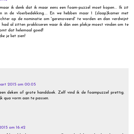
 maar ik denk dat ik maar eens een foam-puzzel moet kopen... Ik zit
en in de vloerbedekking.... En we hebben maar 1 (slaap)kamer met
echter op de nominatie om 'gerenoveerd' te worden en dan verdwijnt
k had al zitten prakkiseren waar ik dàn een plekje moest vinden om te
komt dat helemaal goed!
e je liet zien!
art 2015 om 00:05
en deken of grote handdoek. Zelf vind ik de foampuzzel prettig.
jk qua vorm aan te passen.
2015 om 16:42