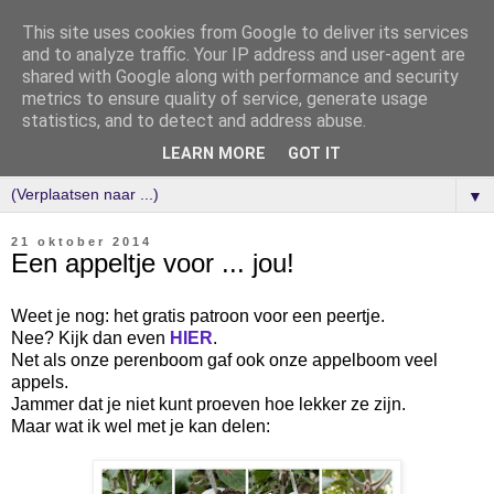
This site uses cookies from Google to deliver its services
and to analyze traffic. Your IP address and user-agent are
shared with Google along with performance and security
metrics to ensure quality of service, generate usage
statistics, and to detect and address abuse.
LEARN MORE
GOT IT
▼
21 oktober 2014
Een appeltje voor ... jou!
Weet je nog: het gratis patroon voor een peertje.
Nee? Kijk dan even
HIER
.
Net als onze perenboom gaf ook onze appelboom veel
appels.
Jammer dat je niet kunt proeven hoe lekker ze zijn.
Maar wat ik wel met je kan delen: