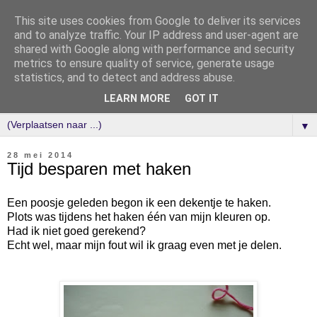
This site uses cookies from Google to deliver its services
and to analyze traffic. Your IP address and user-agent are
shared with Google along with performance and security
metrics to ensure quality of service, generate usage
statistics, and to detect and address abuse.
LEARN MORE
GOT IT
▼
28 mei 2014
Tijd besparen met haken
Een poosje geleden begon ik een dekentje te haken.
Plots was tijdens het haken één van mijn kleuren op.
Had ik niet goed gerekend?
Echt wel, maar mijn fout wil ik graag even met je delen.