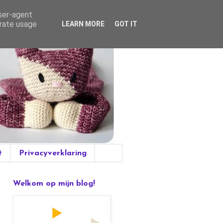
user-agent
erate usage
LEARN MORE
GOT IT
t
Privacyverklaring
Welkom op mijn blog!