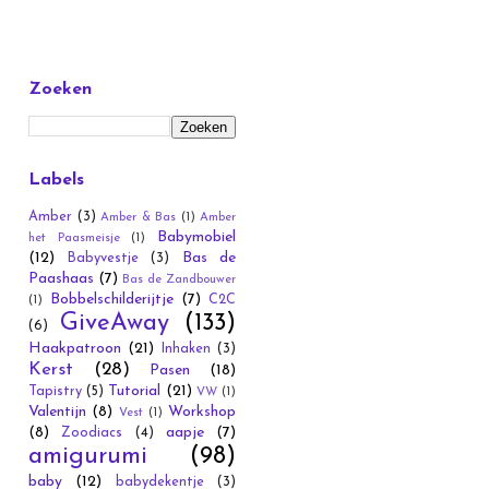
Zoeken
Labels
Amber
(3)
Amber & Bas
(1)
Amber
Babymobiel
het Paasmeisje
(1)
(12)
Bas de
Babyvestje
(3)
Paashaas
(7)
Bas de Zandbouwer
Bobbelschilderijtje
(7)
C2C
(1)
GiveAway
(133)
(6)
Haakpatroon
(21)
Inhaken
(3)
Kerst
(28)
Pasen
(18)
Tutorial
(21)
Tapistry
(5)
VW
(1)
Valentijn
(8)
Workshop
Vest
(1)
(8)
aapje
(7)
Zoodiacs
(4)
amigurumi
(98)
baby
(12)
babydekentje
(3)