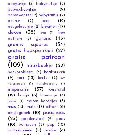
babyjurkje
(5)
babymutsje
(2)
babyschoentjes
(9)
babysweater
(2)
babytruitje
(2)
beer
(12)
beanie
(2)
bloemen
(17)
beugelbeursje
(2)
deken
(38)
free
etui
(1)
garens
(46)
pattern
(5)
granny squares
(34)
gratis haakpatroon
(27)
gratis patroon
(109)
haakboekje
(52)
haaksteken
haakprobleem
(5)
(9)
hart
(13)
herfst
(2)
het
kerstmeisje
(1)
huisdecoratie
(1)
inspiratie
(57)
kerststal
(12)
konijn
(8)
lammetje
(4)
maten hoofdjes
(3)
leeuw
(1)
muis
(13)
muts
(17)
olifant
(6)
paashaas
omslagdoek
(10)
(23)
poes
paddenstoel
(2)
(10)
pop
(10)
pompoen
(2)
portemonnee
(9)
review
(8)