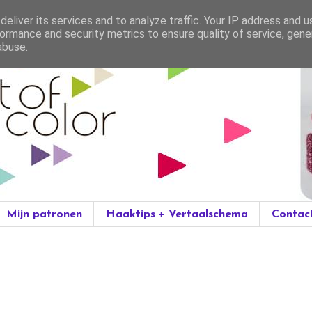
eliver its services and to analyze traffic. Your IP address and 
ormance and security metrics to ensure quality of service, gen
abuse.
Mijn patronen
Haaktips + Vertaalschema
Contac