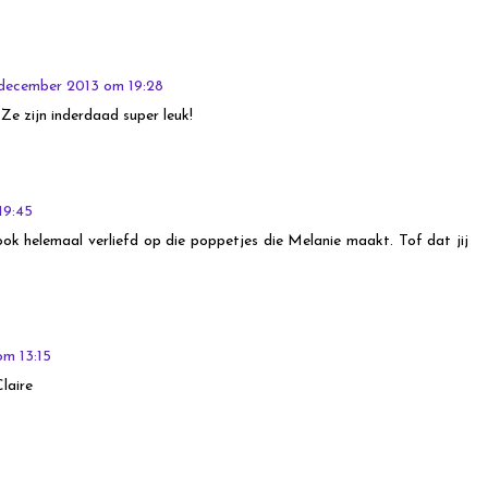
december 2013 om 19:28
Ze zijn inderdaad super leuk!
19:45
ook helemaal verliefd op die poppetjes die Melanie maakt. Tof dat jij
om 13:15
laire