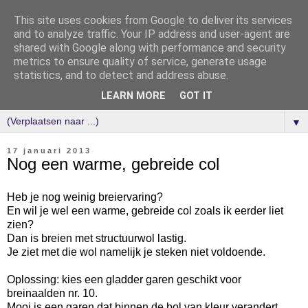
This site uses cookies from Google to deliver its services
and to analyze traffic. Your IP address and user-agent are
shared with Google along with performance and security
metrics to ensure quality of service, generate usage
statistics, and to detect and address abuse.
LEARN MORE
GOT IT
▼
17 januari 2013
Nog een warme, gebreide col
Heb je nog weinig breiervaring?
En wil je wel een warme, gebreide col zoals ik eerder liet
zien?
Dan is breien met structuurwol lastig.
Je ziet met die wol namelijk je steken niet voldoende.
Oplossing: kies een gladder garen geschikt voor
breinaalden nr. 10.
Mooi is een garen dat binnen de bol van kleur verandert.