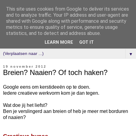
This site uses cookies from Google to deliver its services
and to analyze traffic. Your IP address and user-agent are
shared with Google along with performance and security
metrics to ensure quality of service, generate usage
statistics, and to detect and address abuse.
LEARN MORE
GOT IT
▼
19 november 2012
Breien? Naaien? Of toch haken?
Google eens om kerstideeën op te doen.
Iedere creatieve werkvorm kom je dan tegen.
Wat doe jij het liefst?
Ben je verslingerd aan breien of heb je meer met borduren
of naaien?