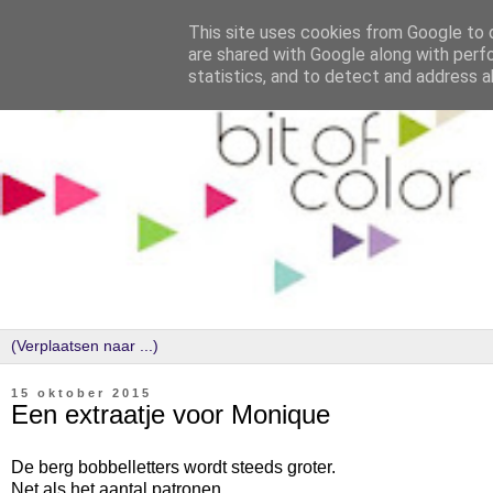
This site uses cookies from Google to d
are shared with Google along with perf
statistics, and to detect and address a
15 oktober 2015
Een extraatje voor Monique
De berg bobbelletters wordt steeds groter.
Net als het aantal patronen.