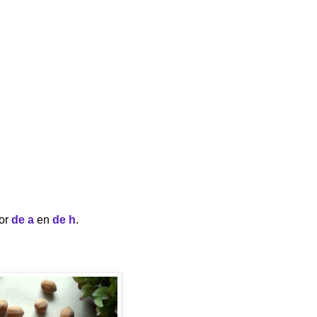
oor
de a
en
de h
.