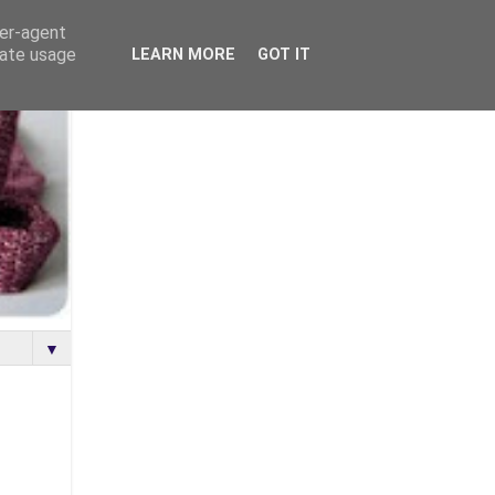
ser-agent
rate usage
LEARN MORE
GOT IT
▼