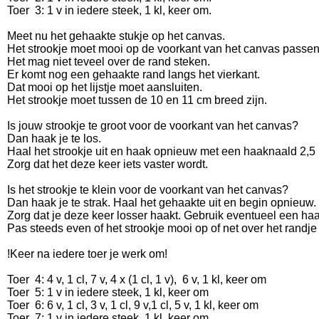
Toer 3: 1 v in iedere steek, 1 kl, keer om.
Meet nu het gehaakte stukje op het canvas.
Het strookje moet mooi op de voorkant van het canvas passen
Het mag niet teveel over de rand steken.
Er komt nog een gehaakte rand langs het vierkant.
Dat mooi op het lijstje moet aansluiten.
Het strookje moet tussen de 10 en 11 cm breed zijn.
Is jouw strookje te groot voor de voorkant van het canvas?
Dan haak je te los.
Haal het strookje uit en haak opnieuw met een haaknaald 2,
Zorg dat het deze keer iets vaster wordt.
Is het strookje te klein voor de voorkant van het canvas?
Dan haak je te strak. Haal het gehaakte uit en begin opnieuw.
Zorg dat je deze keer losser haakt. Gebruik eventueel een h
Pas steeds even of het strookje mooi op of net over het randj
!Keer na iedere toer je werk om!
Toer 4: 4 v, 1 cl, 7 v, 4 x (1 cl, 1 v), 6 v, 1 kl, keer om
Toer 5: 1 v in iedere steek, 1 kl, keer om
Toer 6: 6 v, 1 cl, 3 v, 1 cl, 9 v,1 cl, 5 v, 1 kl, keer om
Toer 7: 1 v in iedere steek, 1 kl, keer om