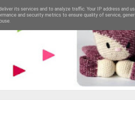
eliver its services and to analyze traffic. Your IP address and u
ormance and security metrics to ensure quality of service, gene
buse.