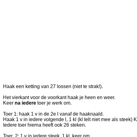
Haak een ketting van 27 lossen (niet te strak!).
Het vierkant voor de voorkant haak je heen en weer.
Keer
na iedere
toer je werk om.
Toer 1: haak 1 v in de 2e l vanaf de haaknaald.
Haak 1 v in iedere volgende l, 1 kl (kl telt niet mee als steek)
Iedere toer hierna heeft ook 26 steken.
Toer 2: 1 v in iedere steek, 1 kl, keer om.