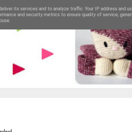
eliver its services and to analyze traffic. Your IP address and u
ormance and security metrics to ensure quality of service, gene
buse.
anderd.