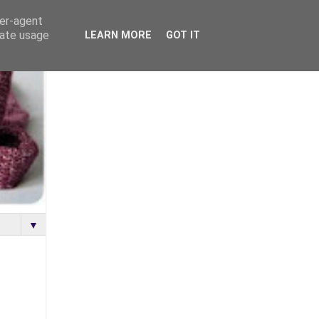
ser-agent
rate usage
LEARN MORE
GOT IT
▼