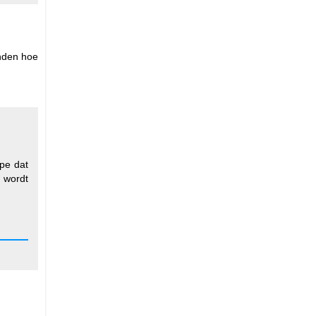
inden hoe
ype dat
r wordt