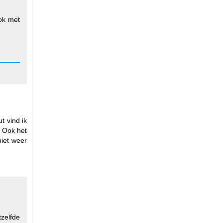
ook met
t vind ik
. Ook het
iet weer
tzelfde