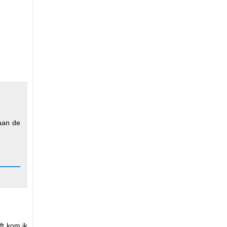
 aan de
ft kom ik