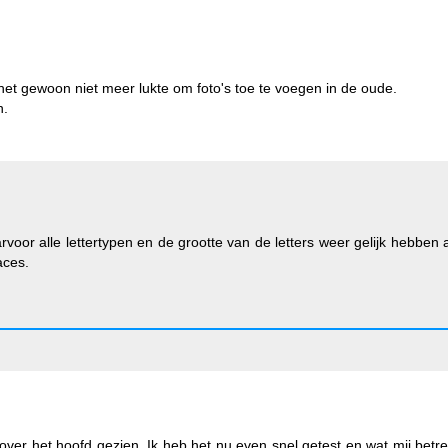
het gewoon niet meer lukte om foto's toe te voegen in de oude.
n.
voor alle lettertypen en de grootte van de letters weer gelijk hebben
aces.
over het hoofd gezien. Ik heb het nu even snel getest en wat mij betre