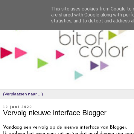
This site uses cookies from Google to d
are shared with Google along with perf
statistics, and to detect and address a
12 juni 2020
Vervolg nieuwe interface Blogger
Vandaag
een vervolg op de nieuwe interface van Blogger
.
Ik probeer het weer eens uit en zie dat er al dingen zijn ver