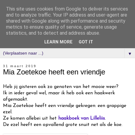
This site uses cookies from Google to deliver its services
and to analyze traffic. Your IP address and user-agent are
shared with Google along with performance and security
metrics to ensure quality of service, generate usage
statistics, and to detect and address abuse.
LEARN MORE
GOT IT
▼
31 maart 2019
Mia Zoetekoe heeft een vriendje
Heb jij gisteren ook zo genoten van het mooie weer?
Ik in ieder geval wel, maar ik heb ook een haakwerk
afgemaakt.
Mia Zoetekoe heeft een vriendje gekregen: een grappige
ezel.
Ze komen allebei uit het
haakboek van Lilleliis
.
De ezel heeft een opvallend grote snuit net als de koe.