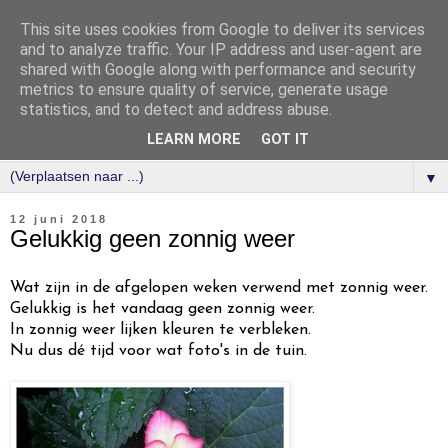
This site uses cookies from Google to deliver its services
and to analyze traffic. Your IP address and user-agent are
shared with Google along with performance and security
metrics to ensure quality of service, generate usage
statistics, and to detect and address abuse.
LEARN MORE
GOT IT
▼
12 juni 2018
Gelukkig geen zonnig weer
Wat zijn in de afgelopen weken verwend met zonnig weer.
Gelukkig is het vandaag geen zonnig weer.
In zonnig weer lijken kleuren te verbleken.
Nu dus dé tijd voor wat foto's in de tuin.