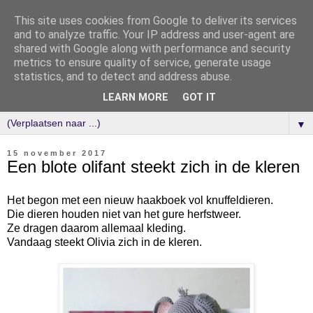
This site uses cookies from Google to deliver its services
and to analyze traffic. Your IP address and user-agent are
shared with Google along with performance and security
metrics to ensure quality of service, generate usage
statistics, and to detect and address abuse.
LEARN MORE
GOT IT
▼
15 november 2017
Een blote olifant steekt zich in de kleren
Het begon met een nieuw haakboek vol knuffeldieren.
Die dieren houden niet van het gure herfstweer.
Ze dragen daarom allemaal kleding.
Vandaag steekt Olivia zich in de kleren.