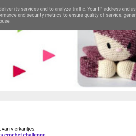
eliver its services and to analyze traffic. Your IP address and u
ormance and security metrics to ensure quality of service, gene
buse.
van vierkantjes.
s crochet challenge
.