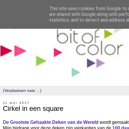
This site uses cookies from Google to d
are shared with Google along with perf
statistics, and to detect and address a
11 mei 2017
Cirkel in een square
De
Grootste Gehaakte Deken van de Wereld
wordt gemaakt 
Mijn bijdrage voor deze deken zijn vierkantjes van de
100 day