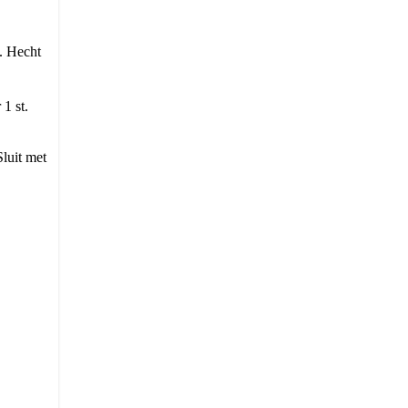
e. Hecht
 1 st.
Sluit met