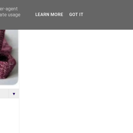
ser-agent
rate usage
LEARN MORE
GOT IT
▼