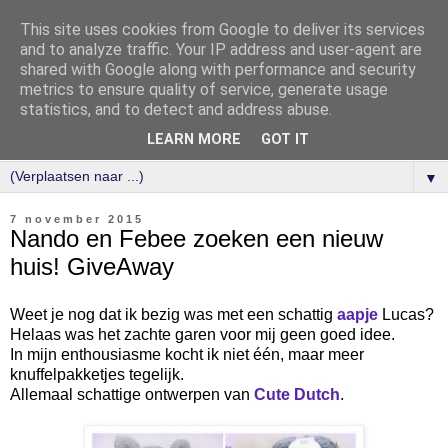
This site uses cookies from Google to deliver its services
and to analyze traffic. Your IP address and user-agent are
shared with Google along with performance and security
metrics to ensure quality of service, generate usage
statistics, and to detect and address abuse.
LEARN MORE
GOT IT
▼
7 november 2015
Nando en Febee zoeken een nieuw
huis! GiveAway
Weet je nog dat ik bezig was met een schattig
aapje
Lucas?
Helaas was het zachte garen voor mij geen goed idee.
In mijn enthousiasme kocht ik niet één, maar meer
knuffelpakketjes tegelijk.
Allemaal schattige ontwerpen van
Cute Dutch
.