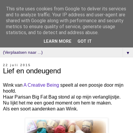
This site uses cookies from Google to deliver its services
and to analyze traffic. Your IP address and user-agent are
shared with Google along with performance and security
metrics to ensure quality of service, generate usage
statistics, and to detect and address abuse.
LEARN MORE
GOT IT
▼
22 juli 2015
Lief en ondeugend
Wink van
A Creative Being
speelt al een poosje door mijn
hoofd.
Haar Parisan Big Fat Bag stond al op mijn verlanglijstje.
Nu lijkt het me een goed moment om hem te maken.
Als een soort aandenken aan Wink.