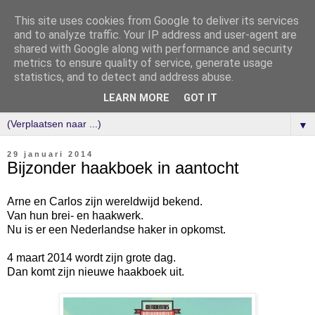
This site uses cookies from Google to deliver its services
and to analyze traffic. Your IP address and user-agent are
shared with Google along with performance and security
metrics to ensure quality of service, generate usage
statistics, and to detect and address abuse.
LEARN MORE
GOT IT
▼
29 januari 2014
Bijzonder haakboek in aantocht
Arne en Carlos zijn wereldwijd bekend.
Van hun brei- en haakwerk.
Nu is er een Nederlandse haker in opkomst.
4 maart 2014 wordt zijn grote dag.
Dan komt zijn nieuwe haakboek uit.